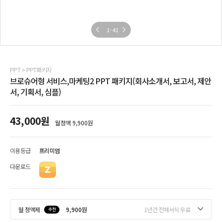
1
-
41
PPT
>
PPT패키지
브로슈어형 서비스,마케팅2 PPT 패키지(회사소개서, 보고서, 제안
서, 기획서, 심플)
43,000
원
월정액
9,900
원
이용등급
프리미엄
다운로드
월 정액제
9,900원
1년간 전체서식 무료
추천