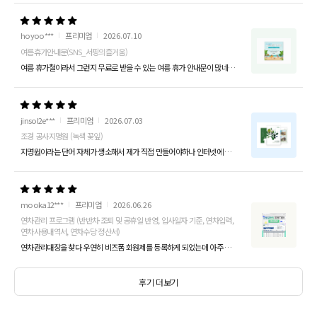
hoyoo***
프리미엄
2026.07.10
여름휴가안내문(SNS_서핑의즐거움)
여름 휴가철이라서 그런지 무료로 받을 수 있는 여름 휴가 안내문이 많네용 거기다 프리미엄 회원이면 일정 기간동안 무료로 제공되는 디자인 패키지도 있어 저는 하계 ...
jinsol2e***
프리미엄
2026.07.03
조경 공사지명원 (녹색 꽃잎)
지명원이라는 단어 자체가 생소해서 제가 직접 만들어야하나 인터넷에 한참을 뒤졋다가 알게되었습니다. 마침 프리미엄 회원이라 건축공사 지명원이라는게 PPT로 된 이런...
mooka12***
프리미엄
2026.06.26
연차관리 프로그램 (반반차·조퇴 및 공휴일 반영, 입사일자 기준, 연차입력,
연차사용내역서, 연차수당 정산서)
연차관리대장을 찾다 우연히 비즈폼 회원제를 등록하게 되었는데 아주 잘 사용하고 있습니다. 이번에 처음으로 정산을 했는데 법 자체가 이해하기 너무 힘들어 정말 혼났...
후기 더보기