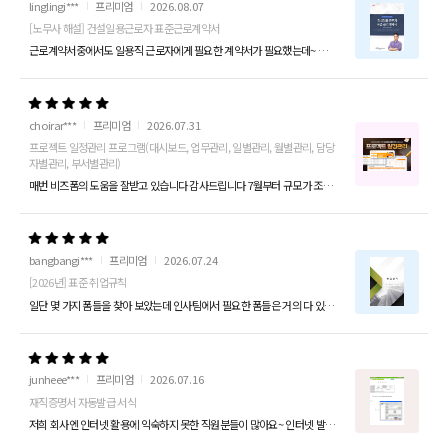
linglingi***
프리미엄
2026.08.07
[노무사 해설] 건설일용근로자 표준근로계약서
근로계약서중에서도 일용직 근로자에게 필요한 계약서가 필요했는데~ 이것저것 보다 보니 건설일용직 근로자용도 있네요~ 딱 원하는 근로대상이라 결제했는데 열어보니 해설...
choirar***
프리미엄
2026.07.31
프로젝트 일정관리 프로그램(대시보드, 업무관리, 일별관리, 월별관리, 담당
자별관리, 부서별관리)
매번 비즈폼의 도움을 잘받고 있습니다 감사드립니다 7월부터 규모가 조금 큰 프로젝트 관리를 제가 맡게 되었습니다 기존에 일일업무일지라는 프로그램을 정말 잘 쓰고...
bangbangi***
프리미엄
2026.07.24
[2026년] 표준 취업규칙
일단 몇 가지 폼들을 찾아 보았는데 인사팀에서 필요한 폼들은 거의 다 있는 것 같아 컨펌 받아 프리미엄 1년 이용해보려고 합니다 폼 만들 시간 단축할 수 있고 내...
junheee***
프리미엄
2026.07.16
재직증명서 자동발급 서식
저희 회사엔 인터넷 활용에 익숙하지 못한 직원분들이 많아요~ 인터넷 발급도 가능하지만 회사로 요구하는 직원들이 대부분이라... 제가 만들어둔 재직증명서에 내용을...