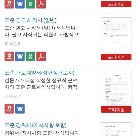
프리미엄
표준 권고 사직서 (일반)
표준 권고 사직서 (일반) 서식입니
다. 권고 사직서는 직원이 자발적으
로 회사를 그만두는 것이 아니라, 회
인사/관리
사 측에서 직원에게 퇴사를 권고하
는 경우에 작성하는 문서입니다. 이
프리미엄
는 주로 회사 경영 악화, 업무 성과
부족, 행동 강령 위반, 직장 내 갈등
표준 근로계약서(정규직근로자)
등의 사유로 인해 발생할 수 있습니
전문가가 직접 작성한 정규직 근로
다.
자의 표준 근로계약서입니다. 퇴직
연금제도 도입에 따른 근무환경과
인사/관리
형태에 따라 필수항목과 세부항목
을 표준화하여 적용하였습니다. 퇴
프리미엄
직연금제도 도입을 준비하고 있는
사업장은 참고하여 본인의 사업장
표준 경위서 (지시사항 포함)
에 맞게 활용하여 사용할 수 있습니
경위서 (지시사항 포함) 서식입니다.
다. ※ 한글 파일은 알집(Zip)를 다운