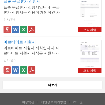
표준 무급휴가 신청서
표준 무급휴가 신청서입니다. 무급
휴가 신청서는 직원이 개인적인 사
유로 임금을 받지 않고 휴가를 사용
인사/관리
하려 할 때 회사에 제출하는 문서로,
여기에는 신청자의 소속, 이름, 직위
프리미엄
와 함께 휴가 기간, 그리고 휴가를
떠나야 하는 구체적인 사유가 명확
아르바이트 지원서
하게 기재되어야 합니다. 회사는 이
아르바이트 지원서 서식입니다. 아
신청서를 통해 직원의 휴가 계획을
르바이트 지원서 서식은 지원자가
파악하고, 업무 공백을 최소화하며
자신의 정보를 기업에 제출하기 위
관리를 할 수 있습니다.
인사/관리
해 사용하는 문서입니다. 아르바이
트 지원서 작성시에는 정확한 정보
프리미엄
를 제공해야 합니다. 개인 정보, 학
력, 경력 등을 정확하게 기재해야 하
며, 잘못된 정보 제공은 신뢰를 잃게
더보기
할 수 있습니다.
이용약관
개인정보 처리방침
PC버전