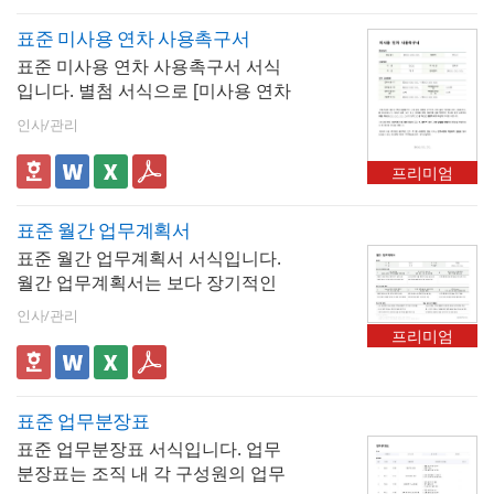
넘어 퇴직 위로금, 퇴직일, 미사용
표준 미사용 연차 사용촉구서
연차 처리, 업무 인수인계 조건, 비
표준 미사용 연차 사용촉구서 서식
밀유지 의무 등 양 당사자가 합의한
입니다. 별첨 서식으로 [미사용 연차
구체적인 퇴직 조건을 함께 기재하
사용계획서] 서식과 함께 사용할 수
여 추후 발생할 수 있는 분쟁을 사전
인사/관리
있습니다. 미사용 연차 사용촉구서
에 차단하는 역할을 합니다. 권고사
서식은 회사가 직원들에게 사용하
직은 해고와 달리 근로자의 자발적
프리미엄
지 않은 연차 휴가를 소진하도록 독
동의를 전제로 하기 때문에 합의 내
려하기 위해 사용하는 문서로, 직원
용을 문서로 명확히 남기는 것이 사
표준 월간 업무계획서
들이 미사용 연차를 적시에 사용하
용자와 근로자 모두에게 중요합니
표준 월간 업무계획서 서식입니다.
도록 촉구하고, 연차 소진을 통해 회
다. 주요 기재 항목본 서식에는 대상
월간 업무계획서는 보다 장기적인
사의 인사 관리 효율성을 높이기 위
자 정보(성명, 소속 부서, 직급, 입사
관점에서 업무 계획과 실적을 관리
한 목적을 가지고 있습니다.
일, 근속기간 등), 권고사직 사유, 퇴
인사/관리
할 수 있도록 도와줍니다. 주간 업무
직 조건 (권고통보일자, 수락기한,
프리미엄
계획서와 유사한 구조를 가지지만,
희망퇴직일자, 업무인수인계, 퇴직
월 단위로 업무를 조망할 수 있다는
금, 위로금, 실업급여, 재취업지원,
점이 특징입니다. 이를 통해 부서나
의료보험, 경력증명서), 비밀유지 및
표준 업무분장표
팀의 전략적 목표 달성을 위한 세부
특약사항, 수락 확인, 서명 및 날인
표준 업무분장표 서식입니다. 업무
실행 계획을 수립하고, 실적을 체계
란(근로자, 사용자) 등이 포함되어
분장표는 조직 내 각 구성원의 업무
적으로 관리할 수 있습니다. 또한 장
있습니다. 권고사직서와 실업급여