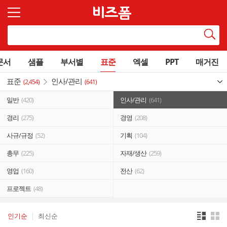
문서
샘플
부서별
표준
엑셀
PPT
매거진
표준
인사/관리
(2,454)
(641)
일반
(420)
인사/관리
(641)
경리
(275)
경영
(208)
사규/규정
(52)
기획
(104)
총무
(225)
자재/생산
(259)
영업
(160)
전산
(62)
프로젝트
(48)
인기순
최신순