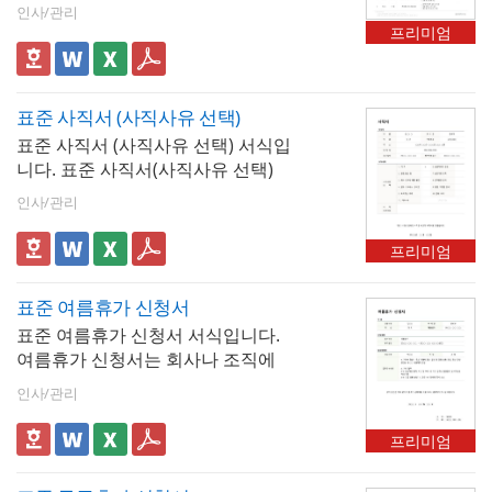
와 책임을 명확히 정리한 문서로, 효
기적인 관점에서 업무 수행의 연속
의 관계권고사직으로 퇴직한 근로
인사/관리
율적인 업무 수행에 필수적입니다.
성과 효율성을 높일 수 있습니다.
프리미엄
자는 고용보험법상 비자발적 이직
이 표는 팀원 간의 역할 분담을 명확
으로 분류되어 실업급여(구직급여)
히 하고, 업무의 세부사항과 우선순
수급 자격을 갖습니다. 단, 다음 요
위를 설정하여 중복 작업을 방지합
건을 충족해야 합니다.- 이직일 이전
표준 사직서 (사직사유 선택)
니다. 결과적으로, 조직의 생산성을
18개월 중 피보험 단위기간 180일
표준 사직서 (사직사유 선택) 서식입
높이고 체계적인 운영을 지원하는
이상- 근로 의사 및 능력이 있음에도
니다. 표준 사직서(사직사유 선택)
중요한 도구입니다.
취업하지 못한 상태- 재취업 활동을
서식은 직원이 자발적으로 회사를
인사/관리
적극적으로 수행 중권고사직서에
그만두고자 할 때 작성하는 문서로
퇴직 사유를 "자발적 사직"으로 기
직원과 회사 간의 원활한 퇴사 절차
프리미엄
재하거나 사직서 양식에 자발적 퇴
를 위해 사용되며, 직원이 자발적으
직으로 처리하면 실업급여 수급이
로 작성하여 제출하게 됩니다. 회사
불가능해질 수 있으므로, 사유를 정
표준 여름휴가 신청서
는 이를 통해 직원의 퇴사 사유, 퇴
확하게 기재하는 것이 중요합니다.
표준 여름휴가 신청서 서식입니다.
사예정일자 등을 확인할 수 있습니
고용센터에서 권고사직 여부를 확
여름휴가 신청서는 회사나 조직에
다.
인하는 경우 권고사직서가 핵심 증
서 직원들이 여름휴가를 신청할 때
인사/관리
빙 자료가 됩니다.
사용하는 문서입니다. 결재란이 포
함된 서식도 함께 제공됩니다.
프리미엄