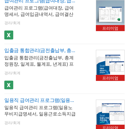
급여관리 프로그램(급여대장, 급여명세서, 급여입금내역서, 급여결산보고서, 재직증명서, 근로계약서)
급여관리 프로그램(급여대장, 급여
명세서, 급여입금내역서, 급여결산
보고서, 재직증명서, 근로계약서)입
경리/회계
니다. 급여내역을 입력하고 내역별
프리미엄
로 저장할 수 있습니다. 또한 최대
500명까지 입력가능하며, 소득세, 4
대보험 등이 자동계산됩니다. 저장
입출금 통합관리(금전출납부, 총계정원장, 일계표, 월계표, 년계표)
된 문서를 급여대장, 급여명세서, 급
입출금 통합관리(금전출납부, 총계
여입금내역서 시트에서 확인할 수
정원장, 일계표, 월계표, 년계표) 프
있으며, 급여명세서는 1장, 세로형 2
로그램입니다. 계정과목별 입출금
장, 가로형 2장 총 3가지 형태로 출
경리/회계
내역을 작성하고 관리할 수 있습니
력이 가능할뿐만 아니라 년도별 급
프리미엄
다. 기간별로 내역을 확인할 수 있으
여지급내역, 사원별 급여지급내역,
며, 일계표, 년계표, 월계표 보고서
급여결산보고서 형태로 급여 통계
형태로 출력할 수 있어 편리하고 사
관리가 가능합니다. 사원별 급여지
일용직 급여관리 프로그램(일용노무비지급명세서, 일용근로소득지급명세서)
용할 수 있습니다. 출력페이지는 내
급내역과 급여결산보고서는 그래프
일용직 급여관리 프로그램(일용노
역조회양에 따라 페이자가 자동출
화하여 보고서형태로 사용하기 편
무비지급명세서, 일용근로소득지급
력됩니다. ※ 프로그램 규격 : MS오
리합니다. 사원정보를 바탕으로 재
명세서)입니다. 현장별, 일자별 출근
피스 엑셀 2007이상 ※ 프로그램 구
직증명서, 경력증명서, 퇴직증명서,
경리/회계
기록을 저장, 검색, 누적할 수 있습
성 : 금전출납부, 총계정원장, 일계
근로계약서를 작성할 수 있습니다.
프리미엄