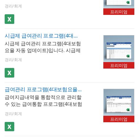
요율 자동 업데이트, 사업소득, 종합
서 출력 할 수 있습니다. 엑셀 파일
다. ※ 프로그램 규격 : MS오피스 엑
도별급여지급, 사원별급여지급, 급
경리/회계
소득세 신고자용)입니다. 급여내역
내 [최신 업데이트]버튼을 클릭하면
셀 2007이상 ※ 프로그램 구성 : 회
프리미엄
여결산보고서, 재직증명서(경력증
을 월별로 입력, 저장, 검색할 수 있
매년 개정되는 4대보험요율 및 근로
사정보, 사원정보, 급여입력, 급여대
명서,퇴직증명서), 근로계약서
습니다. [사원정보] 시트에서 종합소
소득간이세액표가 자동 업데이트
장, 급여명세서, 급여입금내역, 급여
득세 신고자용으로 선택하면 소득
됩니다.
통계관리, 증명서발행(재직증명서,
시급제 급여관리 프로그램(4대보험요율 자동 업데이트, 급여대장, 급여명세서, 급여입금내역서, 급여통계관리)
세를 계산할 수 있습니다. 4대보험
경력증명서, 퇴직증명서)
시급제 급여관리 프로그램(4대보험
자동계산 여부를 선택할 수 있으며
요율 자동 업데이트)입니다. 시급제
자동계산 선택 시 근로소득세, 지방
사원의 급여대장, 급여명세서, 급여
소득세, 고용보험, 국민연금, 건강보
경리/회계
입금 내역서를 한번에 관리할 수 있
험, 장기요양보험 등이 자동 계산됩
프리미엄
는 엑셀 프로그램입니다. [사원관리]
니다. 급여지급항목 및 공제항목은
시트에 입력하는 직책수당, 기본급,
최대 20개까지 추가할 수 있으며, 저
연장수당, 야간수당, 휴일수당과 [근
장된 급여내역은 급여대장, 급여명
급여관리 프로그램(4대보험요율 자동 업데이트, 두루누리 적용, 급여대장, 급여명세서, 급여입금내역서, 재직증명서, 퇴직증명서)
무시간] 시트에 입력 및 저장하는 근
세서, 급여입금내역서 시트에서 자
급여지급내역을 통합적으로 관리할
무현황을 바탕으로 [급여입력]시트
동으로 불러올 수 있습니다. 사원 정
수 있는 급여통합 프로그램(4대보험
의 지급내역(과세) 부분이 자동 산출
보를 바탕으로 재직증명서, 경력증
요율 자동 업데이트, 두루누리,10인
되여 표기되며, 공제내역(근로소득
명서, 퇴직증명서 자동발급이 가능
경리/회계
미만)입니다. 급여 내역을 월별로 입
세, 지방소득세, 4대보험)이 자동 계
합니다. 엑셀 파일 내 [최신 업데이
프리미엄
력, 저장, 검색할 수 있습니다. 두루
산됩니다. 엑셀 파일 내 [최신 업데
트]버튼을 클릭하면 매년 개정되는
누리 사회보험이 적용된 급여서식
이트]버튼을 클릭하면 매년 개정되
4대보험요율 및 근로소득간이세액
으로 월소득이 270만원 미만의 근