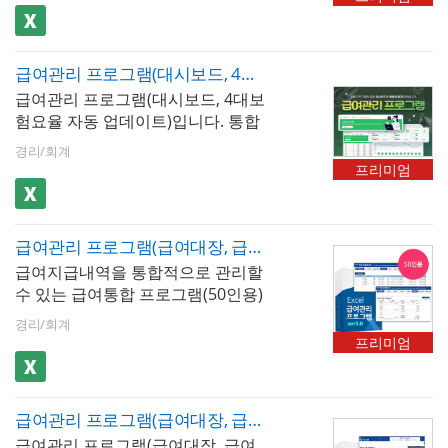
니다. 소득세, 4대보험 등이 자동계
표, 월계표, 년계표
산되며 현장별/월별로도 출근기록
을 검색하고 일용노무비지급명세서
급여관리 프로그램(대시보드, 4대보험요율 자동 업데이트, 급여대장, 급여명세서, 급여입금내역서, 급여결산보고서, 재직증명서, 근로계약서)
등으로 자동으로 불러와서 출력 할
급여관리 프로그램(대시보드, 4대보
수 있습니다.
험요율 자동 업데이트)입니다. 통합
대시보드를 통해 급여지급내역 등
경리/회계
을 그래프 형태로 시각화하여 제공
프리미엄
함으로써, 사용자는 복잡한 데이터
를 한 눈에 직관적으로 파악하고 분
석할 수 있습니다. 최대 500명까지
급여관리 프로그램(급여대장, 급여명세서, 급여입금내역서, 재직증명서, 퇴직증명서)(50인용)
입력 가능하며, 근로소득세, 4대보
급여지급내역을 통합적으로 관리할
험 등 공제내역이 자동 계산됩니다.
수 있는 급여통합 프로그램(50인용)
엑셀 파일 내 [최신 업데이트]버튼을
입니다. 급여내역을 월별로 입력, 저
클릭하면 매년 개정되는 4대보험요
경리/회계
장, 검색할 수 있습니다. 4대보험이
율 및 근로소득간이세액표가 자동
프리미엄
자동계산(소득세, 주민세, 고용보험,
업데이트 됩니다. ✅ 프로그램 핵심
국민연금, 건강보험, 장기요양보험)
구성- 대시보드 : 전체 급여 현황을
되며, 급여지급항목 및 공제항목은
한눈에 파악하는 경영 요약 뷰. 당해
급여관리 프로그램(급여대장, 급여명세서, 급여입금내역서, 급여결산보고서, 재직증명서, 근로계약서)(4대보험수기입력)
최대 20개까지 추가할 수 있습니다.
연도 총 급여 지급액, 4대 보험료 합
급여관리 프로그램(급여대장, 급여
저장된 급여내역은 급여대장, 급여