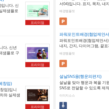
서04)입니다. 표지, 목차, 내
)입니다. 신
끝표지로 구성되어 있습니다.
 실제샘플로
배경템플릿
된 클라우드댄서를 활용하여 
 편리한 엑
비즈니스 용도로 다양하게 활
적화된 다이
프리미엄
해당 템플릿에 사용된 폰트는 [ 
습니다. 업
폰트가 없을 경우 기본 폰트로
 수 있습니
파워포인트배경(협업제안서
따로 제공되지 않으므로 다운
[프리젠테이
파워포인트배경(협업제안서)입
용하시기 바랍니다. 파워포인트
우 기본 폰트
내지, 간지, 다이어그램, 끝
올해의PPT배경템플릿 12P
니다. 신년
 않으므로 다
니다. 다양한 비즈니스 목적에
제샘플로 구
. • ​파워
배경템플릿
업 제안뿐만 아니라 프레젠테
편리한 엑셀
획서 • 배경
서 등에도 활용이 가능합니다.
화된 다이어
프리미엄
사용된 폰트는 [Anton SC]
니다. 업종
경우 기본 폰트로 보입니다. 
 있습니다.
설날SNS용(행운의편지)
되지 않으므로 다운로드 및 
교안심 퍼즐
설날을 맞아 행운과 복을 기
바랍니다. • ​파워포인트 > 
페창업)
경우 기본 폰트
SNS로 전달할 수 있도록 제작
스/금융• 배경템플릿 12 P
페창업)입니
 않으므로 다
식입니다. ‘행운의 편지’ 콘
목차와 실제샘
. • ​파워
이미지소스
일러스트를 활용하여 밝고 유
자인, 편리
획서 • 배경
인사를 효과적으로 전할 수 
에 최적화된
프리미엄