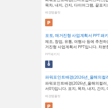
목차, 내지, 간지, 다이어그램, 끝표
있습니다. 스타트업 기업들을 위한 
배경템플릿
즈니스 이미지를 활용하여 제작된 디
양하게 비즈니스 용도로 사용가능한 
릿입니다. * 해당 템플릿에 사용된 폰
젠테이션 9 Black] 입니다. 폰트가 
폰트로 보입니다. * 폰트는 따로 제
제조, 창업, 유통, 여행사 등에 추천하
로 다운로드 및 변경하여 사용하시기 바랍
거진형 사업계획서 PPT입니다. 차분
파워포인트 > 배경템플릿 > 비즈니스
플한 육면체 패턴, 비즈니스 사진의 
템플릿 12 P
PPT패키지
시적이고 세련된 이미지가 강조된 
니다. 구성되어진 사진, 도형, 그래프
리하도록 제작되었으며 사업계획서 
맞춰 다이어그램, 표, 그래프가 구성
다.
파워포인트배경(2026년_올해의컬러
서01)입니다. 표지, 목차, 내지, 간지
끝표지로 구성되어 있습니다. 올해의
배경템플릿
된 클라우드댄서를 활용하여 제작된 
비즈니스 용도로 다양하게 활용이 가능