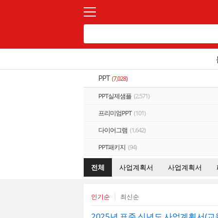
PPT
(7,028)
PPT실제샘플
(2,571)
프리미엄PPT
(101)
다이어그램
(1,642)
PPT패키지
(94)
전체
사업계획서
사업계획서
인기순
최신순
2025년 표준 신년도 사업계획서(교