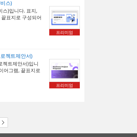
비스)
 사용할 수 있습니
)입니다. 표지,
일의 디자인으로 새해
램, 끝표지로 구성되어
깊게 전달해 보세요.
 이미지가 떠오르는
었습니다. 비즈니스
프리미엄
가능합니다. * 해당
oni] 입니다. 폰트가
다. * 폰트는 따로
로젝트제안서)
및 변경하여 사용하
로젝트제안서)입니
 > 배경템플릿 > 비즈
 다이어그램, 끝표지로
프로젝트 제안서 이
릿으로, 비즈니스 용
프리미엄
다. * 해당 템플릿
 Black] 입니다. 폰
보입니다. * 폰트는
로드 및 변경하여 사
인트 > 배경템플릿 >
 P