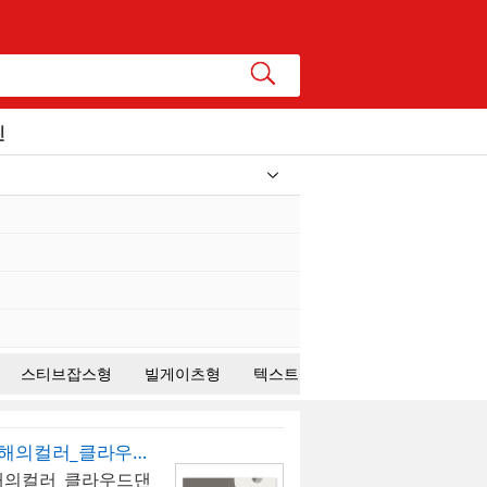
진
스티브잡스형
빌게이츠형
텍스트설명형
생산/제조업
파워포인트배경(2026년_올해의컬러_클라우드댄서04)
올해의컬러_클라우드댄