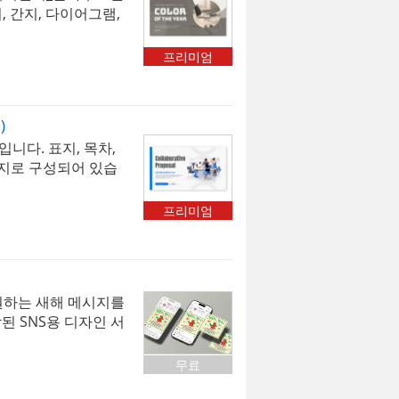
지, 간지, 다이어그램,
 올해의 컬러로 선정
제작된 템플릿으로,
프리미엄
용이 가능합니다. *
Bungee ] 입니다.
 보입니다.* 폰트는
)
로드 및 변경하여 사
니다. 표지, 목차,
 > 배경템플릿 >
표지로 구성되어 있습
 활용 가능하며, 협
이션, 기획안, 보고
프리미엄
 * 해당 템플릿에
 입니다. 폰트가 없을
* 폰트는 따로 제공
변경하여 사용하시기
원하는 새해 메시지를
배경템플릿 > 비즈니
된 SNS용 디자인 서
셉트와 귀여운 캐릭터
쾌한 분위기의 새해
무료
있습니다. 모바일 환