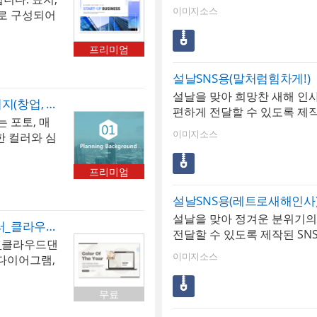
많이 받으란 말이오’라는 친
이미지소스
지로 구성되어
설날 분위기의 일러스트를 활
템플릿으로 비
인사를 효과적으로 전할 수 
자인으로 다
프리미엄
경에 최적화된 구성으로 다양한
심플한 템플
쉽게 활용할 수 있으며, 기관
트는 [프리
설날SNS용(말처럼힘차게!)
게 내용을 간편하게 수정하여
없을 경우 기본
설날을 맞아 희망찬 새해 인사
다. 정감 있는 디자인의 SNS
포토, 매거진형 사업계획서 PPT 패키지(창업, 유통, 카페, 프랜차이즈, 여행사, 쇼핑몰, 교육 사업계획서)
공되지 않으므
편하게 전달할 수 있도록 제작
인사를 더욱 밝고 인상 깊게
는 포토, 매
니다. • ​
서식입니다. ‘말처럼 힘차게!
이미지소스
한 컬러와 심
/금융• 배경
으로 새해의 활기찬 시작과 
조합으로 도
으로 표현할 수 있습니다. 
사업계획서입
프리미엄
된 구성으로 다양한 SNS 채
는 편집이 편
할 수 있으며, 기관 및 기업
표준목차에
설날SNS용(레트로새해인사
손쉽게 수정하여 사용할 수 
되어 있습니
설날을 맞아 정겨운 분위기의 
적인 디자인으로 새해 인사를
파워포인트배경(2026년_올해의컬러_클라우드댄서01)
전달할 수 있도록 제작된 SN
깊게 전달해 보세요.
_클라우드댄
다. 레트로 감성의 창 형태와
이미지소스
, 다이어그램,
트를 활용하여 복고풍의 따뜻
 컬러로 선정
시지를 효과적으로 전할 수 
템플릿으로,
무료
경에 최적화된 구성으로 다양한
합니다. *
리하게 활용할 수 있으며, 기