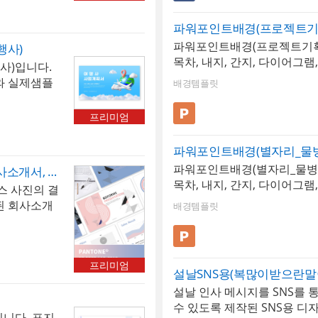
경에 최적화된 구성으로 다양한
어 있습니다.
리하게 활용할 수 있으며, 기
할 수 있습니
파워포인트배경(프로젝트기
맞게 문구를 손쉽게 수정하여
owun
파워포인트배경(프로젝트기획
다. 재미있고 친근한 디자인
행사)
기본 폰트로
목차, 내지, 간지, 다이어그
욱 특별하고 인상 깊게 전달해
사)입니다.
으므로 다운
있습니다. 기업의 프로젝트 
와 실제샘플
 • ​파워포
배경템플릿
릿으로 제작되었습니다. 비
인, 편리한
서 • 배경템
목적에 활용이 가능합니다. *
최적화된 다
프리미엄
된 폰트는 [Archivo Black
 있습니다.
경우 기본 폰트로 보입니다. 
할 수 있습니
파워포인트배경(별자리_물
되지 않으므로 다운로드 및 
[학교안심 지
파워포인트배경(별자리_물병자
바랍니다. • ​파워포인트 > 
컬러형 회사소개서2 PPT 패키지(회사소개서, 회사조직도, 제조업회사소개서, 기본회사소개서)
본 폰트로 보
목차, 내지, 간지, 다이어그
스/금융• 배경템플릿 12 P
스 사진의 결
므로 다운로
있습니다. 물병자리의 상징성
된 회사소개
• ​파워포인
배경템플릿
아낸 감각적인 디자인으로 다
적인 안정감과
 • 배경템플
로 사용가능한 심플한 템플릿입
 회사소개서
릿에 사용된 폰트는 [Stenci
래프를 구성
경우 기본 폰트로 보입니다. 
프리미엄
은 편집이 편
설날SNS용(복많이받으란말
되지 않으므로 다운로드 및 
설날 인사 메시지를 SNS를 
바랍니다. • ​파워포인트 > 배
수 있도록 제작된 SNS용 디자
배경템플릿 6P
다. 표지,