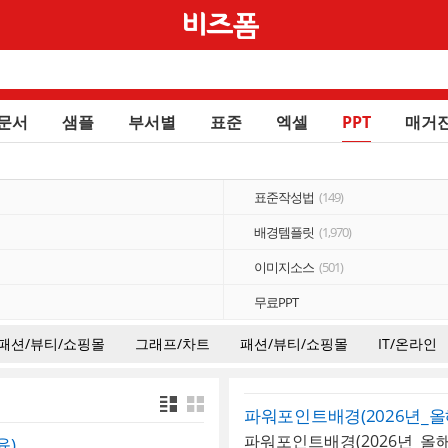
문서
샘플
부서별
표준
엑셀
PPT
매거
표준작성법
(149)
배경템플릿
(1,970)
이미지소스
(501)
무료PPT
패션/뷰티/쇼핑몰
그래프/차트
패션/뷰티/쇼핑몰
IT/온라인
파워포인트배경(2026년_
육)