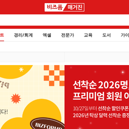
트
경리/회계
엑셀
전문가
교육
도서
가