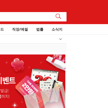
이드
직장/예절
법률
소식지