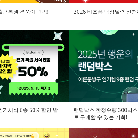
 출근복권 경품이 팡팡!
2026 비즈폼 탁상달력 신청하
인기서식 6종 50% 할인 받
랜덤박스 한정수량 300박스
로 구매할 수 있는 기회!