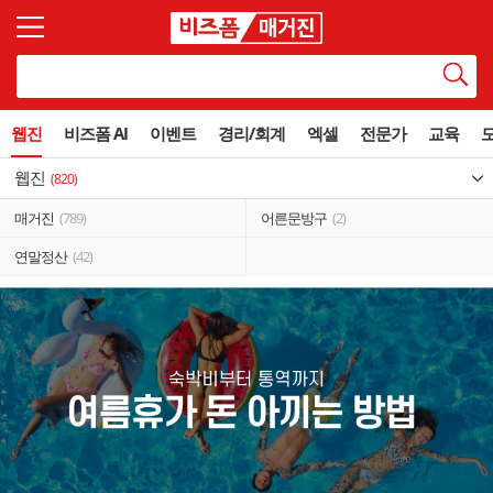
웹진
비즈폼 AI
이벤트
경리/회계
엑셀
전문가
교육
웹진
(820)
매거진
(789)
어른문방구
(2)
연말정산
(42)