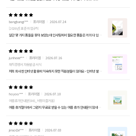
bangbangi***
프리미엄
2026.07.24
[2026년] 표준 취업규칙
일단 몇 가지 폼들을 찾아 보았는데 인사팀에서 필요한 폼들은 거의 다 있는 것 같아 컨펌 받아 프리미엄 1년 이용해보려고 합니다 폼 만들 시간 단축할 수 있고 내...
junheee***
프리미엄
2026.07.16
재직증명서 자동발급 서식
저희 회사엔 인터넷 활용에 익숙하지 못한 직원분들이 많아요~ 인터넷 발급도 가능하지만 회사로 요구하는 직원들이 대부분이라... 제가 만들어둔 재직증명서에 내용을...
hoyoo***
프리미엄
2026.07.10
여름휴가안내문(SNS_서핑의즐거움)
여름 휴가철이라서 그런지 무료로 받을 수 있는 여름 휴가 안내문이 많네용 거기다 프리미엄 회원이면 일정 기간동안 무료로 제공되는 디자인 패키지도 있어 저는 하계 ...
jinsol2e***
프리미엄
2026.07.03