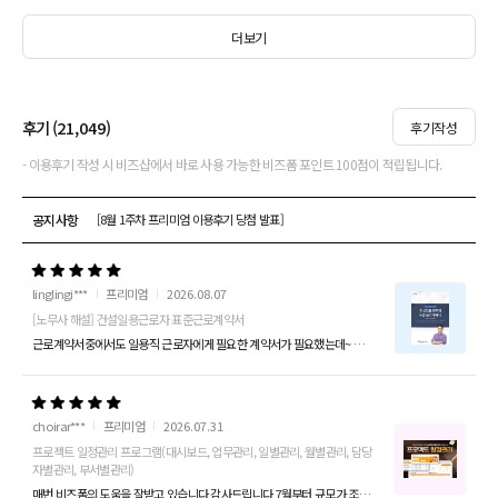
더보기
후기 (
21,049
)
후기작성
- 이용후기 작성 시 비즈샵에서 바로 사용 가능한 비즈폼 포인트 100점이 적립됩니다.
공지사항
[8월 1주차 프리미엄 이용후기 당첨 발표]
linglingi***
프리미엄
2026.08.07
[노무사 해설] 건설일용근로자 표준근로계약서
근로계약서중에서도 일용직 근로자에게 필요한 계약서가 필요했는데~ 이것저것 보다 보니 건설일용직 근로자용도 있네요~ 딱 원하는 근로대상이라 결제했는데 열어보니 해설...
choirar***
프리미엄
2026.07.31
프로젝트 일정관리 프로그램(대시보드, 업무관리, 일별관리, 월별관리, 담당
자별관리, 부서별관리)
매번 비즈폼의 도움을 잘받고 있습니다 감사드립니다 7월부터 규모가 조금 큰 프로젝트 관리를 제가 맡게 되었습니다 기존에 일일업무일지라는 프로그램을 정말 잘 쓰고...