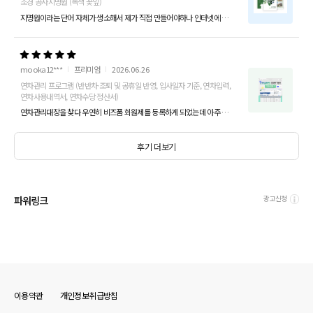
조경 공사지명원 (녹색 꽃잎)
지명원이라는 단어 자체가 생소해서 제가 직접 만들어야하나 인터넷에 한참을 뒤졋다가 알게되었습니다. 마침 프리미엄 회원이라 건축공사 지명원이라는게 PPT로 된 이런...
mooka12***
프리미엄
2026.06.26
연차관리 프로그램 (반반차·조퇴 및 공휴일 반영, 입사일자 기준, 연차입력,
연차사용내역서, 연차수당 정산서)
연차관리대장을 찾다 우연히 비즈폼 회원제를 등록하게 되었는데 아주 잘 사용하고 있습니다. 이번에 처음으로 정산을 했는데 법 자체가 이해하기 너무 힘들어 정말 혼났...
후기 더보기
파워링크
광고신청
이용약관
개인정보취급방침