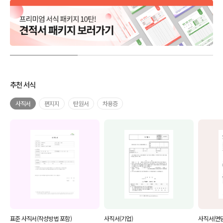
추천 서식
사직서
편지지
탄원서
차용증
표준 사직서(작성방법 포함)
사직서(기업)
사직서(면