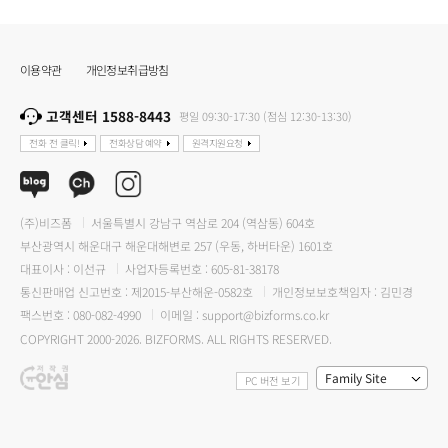
이용약관
개인정보취급방침
고객센터 1588-8443
평일 09:30-17:30 (점심 12:30-13:30)
전화 전 클릭!
전화상담 예약
원격지원요청
(주)비즈폼
서울특별시 강남구 역삼로 204 (역삼동) 604호
부산광역시 해운대구 해운대해변로 257 (우동, 하버타운) 1601호
대표이사 : 이선규
사업자등록번호 : 605-81-38178
통신판매업 신고번호 : 제2015-부산해운-0582호
개인정보보호책임자 : 김민경
팩스번호 : 080-082-4990
이메일 : support@bizforms.co.kr
COPYRIGHT 2000-2026. BIZFORMS. ALL RIGHTS RESERVED.
Family Site
PC 버전 보기