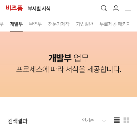
부서별 서식
부
개발부
무역부
전문가제작
기업일반
무료제공 패키지
개발부
업무
프로세스에 따라 서식을 제공합니다.
검색결과
인기순