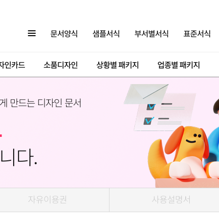
문서양식
샘플서식
부서별서식
표준서식
자인카드
소품디자인
상황별 패키지
업종별 패키지
게 만드는 디자인 문서
니다.
자유이용권
사용설명서