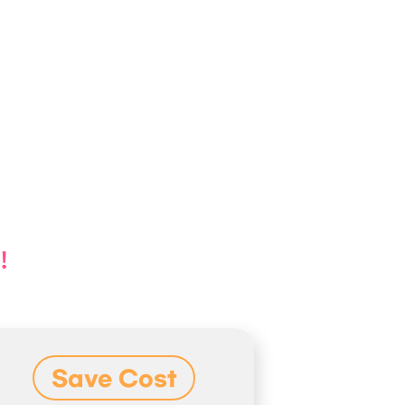
!
Save Cost