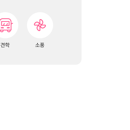
견학
소풍