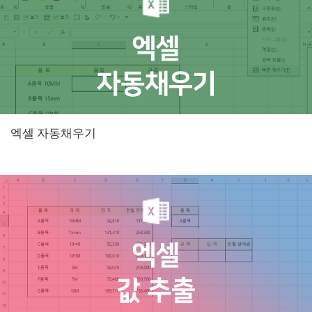
엑셀 자동채우기