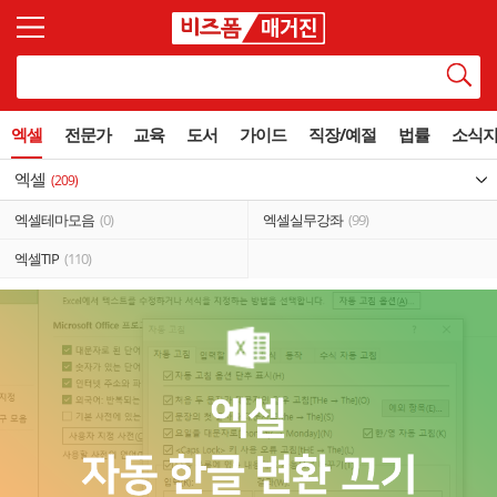
엑셀
전문가
교육
도서
가이드
직장/예절
법률
소식
엑셀
(209)
엑셀테마모음
(0)
엑셀실무강좌
(99)
엑셀TIP
(110)