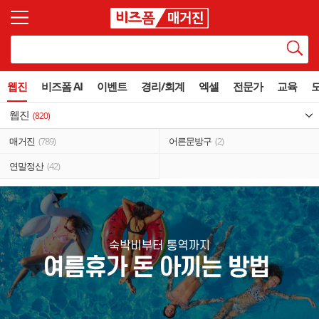
웹진
비즈폼 AI
이벤트
경리/회계
엑셀
전문가
교육
웹진
(820)
매거진
(789)
어른문방구
(2)
연말정산
(42)