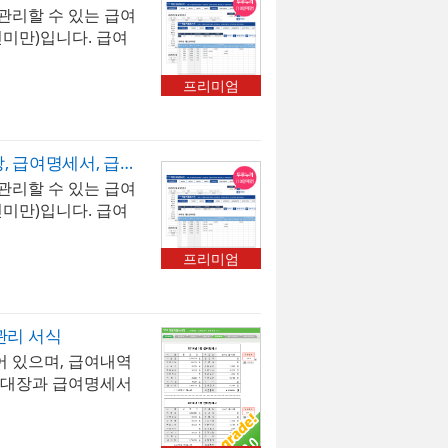
리할 수 있는 급여
 있습니다. 저장된 급
증명서, 퇴직증명
인미만)입니다. 급여
서, 급여입금내역서
색할 수 있습니다. 두
 있습니다. 사원 정
급여서식으로 월소득
경력증명서, 퇴직증명
프리미엄
[고용보험]과 [국민
엑셀 파일 내 [최신
 계산되며, 예술인의
년 개정되는 4대보
금액으로 계산할 수
표가 자동 업데이트
급여관리 프로그램(급여대장, 급여명세서, 급여입금내역서, 재직증명서, 퇴직증명서)(두루누리적용)
산(소득세,주민세,고
S오피스 엑셀 2007
리할 수 있는 급여
기요양보험)되고,
정보, 사원정보, 급여
인미만)입니다. 급여
최대 20개까지 추가
 급여입금내역, 급여
색할 수 있습니다. 두
명서, 경력증명서,
급여서식으로 월소득
프리미엄
[고용보험]과 [국민
 계산되며, 예술인의
금액으로 계산할 수
관리 서식
산(소득세,주민세,고
 있으며, 급여내역
기요양보험)되고,
여대장과 급여명세서
최대 20개까지 추가
 급여 내역을 누적하
 관리할 수 있는 자