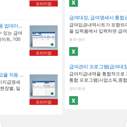
동화 서식입니다.
계산됩니다.
급여결산보고
프리미엄
, 급여입금내
용하기 편리
 급여명세서는
명서, 경력증
급여대장, 급여명세서 통합
지 형태로 출
할 수 있습
급여입금내역시트가 포함되어
급여관리 프로그램(4대보험요율 자동 업데이트, 100인용, 급여대장, 급여명세서, 급여입금내역, 급여통계관리, 증명서발행)
 사원별 급
버튼을 클릭하
을 입력폼에서 입력하면 급
 있는 급여
급여 통계 관
근로소득간이
를 출력할 수 있으며 월별로
트, 100
역과 급여결
총무/관리
프로그램 규
여 1년의 급여현황을 확인 및
 저장, 검색
태로 사용하
로그램 구성 :
동화 서식입니다.
(근로소득세,
 재직증명서,
대장, 급여명
프리미엄
강보험, 장기
를 작성할 수
급, 사원별급
제항목은 최
트]버튼을 클
(경력증명
장된 급여내
및 근로소득
급여지급내역을 통합적으로 관
일용직 급여관리 프로그램(4대보험요율 자동 업데이트, 일용노무비지급명세서, 일용근로소득지급명세서)
금내역서 시트
 ※ 프로그램
통합 프로그램(사업소득,종
비지급명세
 사원정보를
 프로그램 구
니다. 급여내역을 월별로 입력,
현장별, 일
퇴직증명서 자
경리/회계
급여대장, 급
습니다. 종합소득세 신고자용
누적 저장 기
[최신 업데이
여지급, 사원
세를 3.3계산할 수 있으며,
로자의 공제
4대보험요율
명서(경력증
프리미엄
여부를 선택할 수 있으며 자
 및 4대보
트 됩니다.
세,주민세,고용보험,국민연금
로도 출근기
007이상 ※
보험 등이 자동계산됩니다. 
 등으로 자
급여입력, 급
항목은 최대 20개까지 추가할
. 엑셀 파일
 급여통계관