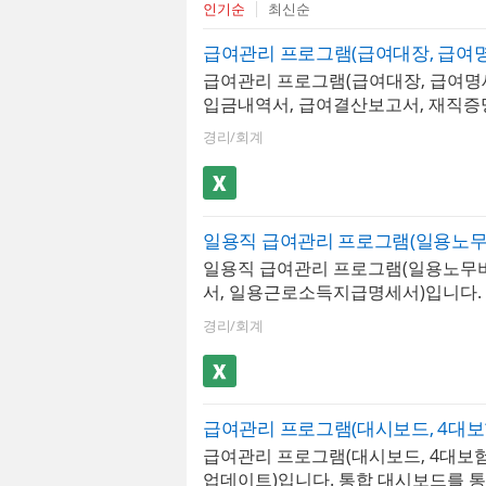
인기순
최신순
급여관리 프로그램(급여대장, 급여명
입금내역서, 급여결산보고서, 재직증
약서)입니다. 급여내역을 입력하고 
경리/회계
장할 수 있습니다. 또한 최대 500명
하며, 소득세, 4대보험 등이 자동계산
장된 문서를 급여대장, 급여명세서,
서 시트에서 확인할 수 있으며, 급여
장, 세로형 2장, 가로형 2장 총 3가지
일용직 급여관리 프로그램(일용노무
이 가능할뿐만 아니라 년도별 급여지
서, 일용근로소득지급명세서)입니다. 
별 급여지급내역, 급여결산보고서 형
자별 출근기록을 저장, 검색, 누적할 
계관리가 가능합니다. 사원별 급여지
경리/회계
소득세, 4대보험 등이 자동계산되며 
여결산보고서는 그래프화하여 보고서
로도 출근기록을 검색하고 일용노무
용하기 편리합니다. 사원정보를 바탕
서 등으로 자동으로 불러와서 출력 할
명서, 경력증명서, 퇴직증명서, 근로
다.
성할 수 있습니다.
급여관리 프로그램(대시보드, 4대보
업데이트)입니다. 통합 대시보드를 