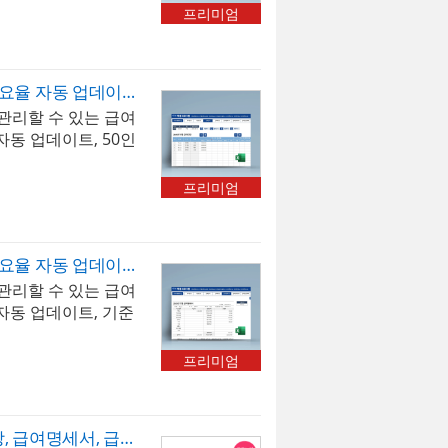
 두루누리 사회보험이
 ※ 프로그램 규격 :
명서발행(재직증명
프리미엄
 270만원 미만의
 프로그램 구성 : 사
연금]이 할인된 금액
 급여대장, 급여명세
인의 경우 고용보험을
계관리
급여관리 프로그램(4대보험요율 자동 업데이트, 50인용, 급여대장, 급여명세서, 급여입금내역서, 재직증명서, 퇴직증명서)
니다. 4대보험이 자
리할 수 있는 급여
세, 고용보험, 국민
동 업데이트, 50인
험)되며, 급여지급항
 입력, 저장, 검색할
까지 추가할 수 있습
계산(근로소득세, 지
여대장, 급여명세서,
프리미엄
, 건강보험, 장기요
으로 불러올 수 있
및 공제항목은 최대
 재직증명서, 경력증
. 저장된 급여내역
 가능합니다. 엑셀
급여관리 프로그램(4대보험요율 자동 업데이트, 기준소득월액 기준, 급여대장, 급여명세서, 급여입금내역서, 재직증명서, 퇴직증명서, 장기요양보험)
급여입금내역서 시트에
을 클릭하면 매년 개
리할 수 있는 급여
다. 사원 정보를 바
로소득간이세액표가
자동 업데이트, 기준
서, 퇴직증명서 자동
그램 규격 : MS오
내역을 월별로 입력,
 내 [최신 업데이트]
그램 구성 : 회사정보,
4대보험이 자동계산
는 4대보험요율 및
, 급여명세서, 급여
프리미엄
용보험, 국민연금, 건
데이트 됩니다. ※
명서발행(재직증명
[사원정보]시트 내 기
셀 2007이상 ※ 프
이 해당 금액을 기준
정보, 급여입력, 급여
급여관리 프로그램(급여대장, 급여명세서, 급여입금내역서, 재직증명서, 퇴직증명서)(두루누리적용)
지급항목 및 공제항목
내역, 급여통계관리,