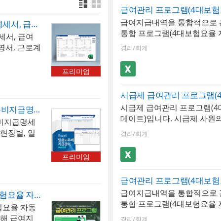
급여지급내역을 통합적으로 관
급여관리 프로그램(급여대장, 급여명세서, 급여입금내역서, 급여결산보고서, 재직증명서, 근로계약서)
통합 프로그램(4대보험요율 
세서, 급여
소득, 종합소득세 신고자용)
명서, 근로계
경리/회계
월별로 입력, 저장, 검색할 수
내역별로 저
보] 시트에서 종합소득세 
까지 입력가능
프리미엄
소득세를 계산할 수 있습니다
됩니다. 저
여부를 선택할 수 있으며 자
 급여입금내역
소득세, 지방소득세, 고용보험
명세서는 1
시급제 급여관리 프로그램(4
험, 장기요양보험 등이 자동
일용직 급여관리 프로그램(일용노무비지급명세서, 일용근로소득지급명세서)
 형태로 출력
데이트)입니다. 시급제 사원
급항목 및 공제항목은 최대 2
비지급명세
급내역, 사원
세서, 급여입금 내역서를 한
있으며, 저장된 급여내역은 
현장별, 일
태로 급여 통
경리/회계
엑셀 프로그램입니다. [사원
서, 급여입금내역서 시트에서
수 있습니다.
급내역과 급
는 직책수당, 기본급, 연장수
있습니다. 사원 정보를 바탕
현장별/월별
형태로 사
프리미엄
당과 [근무시간] 시트에 입력
력증명서, 퇴직증명서 자동발
비지급명세
으로 재직증
황을 바탕으로 [급여입력]시
셀 파일 내 [최신 업데이트]
 수 있습니
계약서를 작
부분이 자동 산출되여 표기되
개정되는 4대보험요율 및 
급여지급내역을 통합적으로 관
소득세, 지방소득세, 4대보험
급여관리 프로그램(대시보드, 4대보험요율 자동 업데이트, 급여대장, 급여명세서, 급여입금내역서, 급여결산보고서, 재직증명서, 근로계약서)
자동 업데이트 됩니다. ※ 프로
통합 프로그램(4대보험요율 
다. 엑셀 파일 내 [최신 업
피스 엑셀 2007이상 ※ 프로
험요율 자동
누리,10인미만)입니다. 급여
매년 개정되는 4대보험요율
사원정보, 급여입력, 급여대장
통해 급여지
경리/회계