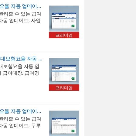
급여관리 프로그램(4대보험요율 자동 업데이트, 사업소득, 종합소득세 신고자용, 급여대장, 급여명세서, 급여입금내역서, 재직증명서, 퇴직증명서)
리할 수 있는 급여
자동 업데이트, 사업
입니다. 급여내역을
 있습니다. [사원정
프리미엄
신고자용으로 선택하면
. 4대보험 자동계산
동계산 선택 시 근로
시급제 급여관리 프로그램(4대보험요율 자동 업데이트, 급여대장, 급여명세서, 급여입금내역서, 급여통계관리)
, 국민연금, 건강보
대보험요율 자동 업
 계산됩니다. 급여지
의 급여대장, 급여명
0개까지 추가할 수
번에 관리할 수 있는
급여대장, 급여명세
관리]시트에 입력하
 자동으로 불러올 수
프리미엄
당, 야간수당, 휴일수
으로 재직증명서, 경
 및 저장하는 근무현
급이 가능합니다. 엑
트의 지급내역(과세)
버튼을 클릭하면 매년
급여관리 프로그램(4대보험요율 자동 업데이트, 두루누리 적용, 급여대장, 급여명세서, 급여입금내역서, 재직증명서, 퇴직증명서)
며, 공제내역(근로
근로소득간이세액표가
리할 수 있는 급여
)이 자동 계산됩니
그램 규격 : MS오
자동 업데이트, 두루
데이트]버튼을 클릭하면
그램 구성 : 회사정보,
 내역을 월별로 입력,
 및 근로소득간이세
, 급여명세서, 급여