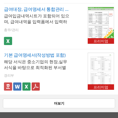
제항목은 최대 20개까지 추가할 수
있습니다.
급여대장, 급여명세서 통합관리 서식
급여입금내역시트가 포함되어 있으
며, 급여내역을 입력폼에서 입력하
면 급여대장과 급여명세서를 출력
총무/관리
할 수 있으며 월별로 급여 내역을 누
적하여 1년의 급여현황을 확인 및
프리미엄
관리할 수 있는 자동화 서식입니다.
기본 급여명세서(작성방법 포함)
해당 서식은 중소기업의 현장,실무
서식을 바탕으로 최적화된 부서별
표준서식입니다. 샘플내용, 작성방
경리부
법, 관련규정 등 문서 하나에 모든
내용이 포함되어 있어 신입사원부
프리미엄
터 사장님까지 누구나 쉽고 편리하
게 사용할 수 있습니다. 우리회사만
의 로고삽입이 가능하며 통일화된
더보기
양식으로 문서체계를 확립할 수 있
습니다. 문서의 성격과 용도에 맞게