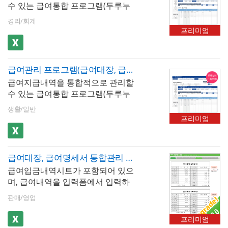
수 있는 급여통합 프로그램(두루누
연금이 해당 금액을 기준으로 자동
간이세액표가 자동 업데이트 됩니
피스 엑셀 2007이상 ※ 프로그램 구
리,10인미만)입니다. 급여내역을 월
계산됩니다. 급여지급항목 및 공제
다. ※ 프로그램 규격 : MS오피스 엑
성 : 회사정보, 사원정보, 급여입력,
경리/회계
별로 입력, 저장, 검색할 수 있습니
항목은 최대 20개까지 추가할 수 있
셀 2007이상 ※ 프로그램 구성 : 회
프리미엄
급여대장, 급여명세서, 급여입금내
다. 두루누리 사회보험이 적용된 급
습니다. 저장된 급여내역은 급여대
사정보, 사원정보, 급여입력, 급여대
역, 급여통계관리, 증명서발행(재직
여서식으로 월소득이 270만원 미만
장, 급여명세서, 급여입금내역서 시
장, 급여명세서, 급여입금내역, 급여
증명서, 경력증명서, 퇴직증명서)
의 근로자는 [고용보험]과 [국민연
트에서 자동으로 불러올 수 있습니
통계관리, 증명서발행(재직증명서,
급여관리 프로그램(급여대장, 급여명세서, 급여입금내역서, 재직증명서, 퇴직증명서)(두루누리적용)
금]이 80 할인된 금액으로 계산되
다. 사원 정보를 바탕으로 재직증명
경력증명서, 퇴직증명서)
급여지급내역을 통합적으로 관리할
며, 예술인의 경우 고용보험을 80 할
서, 경력증명서, 퇴직증명서 자동 발
수 있는 급여통합 프로그램(두루누
인된 금액으로 계산할 수 있습니다.
급이 가능합니다. 엑셀 파일 내 [최
리,10인미만)입니다. 급여내역을 월
4대보험이 자동계산(소득세,주민세,
신 업데이트]버튼을 클릭하면 매년
생활/일반
별로 입력, 저장, 검색할 수 있습니
고용보험,국민연금,건강보험,장기
개정되는 4대보험요율 및 근로소득
프리미엄
다. 두루누리 사회보험이 적용된 급
요양보험)되고, 급여지급항목 및 공
간이세액표가 자동 업데이트 됩니
여서식으로 월소득이 270만원 미만
제항목은 최대 20개까지 추가할 수
다. ※ 프로그램 규격 : MS오피스 엑
의 근로자는 [고용보험]과 [국민연
있습니다.
셀 2007이상 ※ 프로그램 구성 : 회
급여대장, 급여명세서 통합관리 서식
금]이 80 할인된 금액으로 계산되
사정보, 사원정보, 급여입력, 급여대
급여입금내역시트가 포함되어 있으
며, 예술인의 경우 고용보험을 80 할
장, 급여명세서, 급여입금내역, 급여
며, 급여내역을 입력폼에서 입력하
인된 금액으로 계산할 수 있습니다.
통계관리, 증명서발행(재직증명서,
면 급여대장과 급여명세서를 출력
4대보험이 자동계산(소득세,주민세,
경력증명서, 퇴직증명서)
판매/영업
할 수 있으며 월별로 급여 내역을 누
고용보험,국민연금,건강보험,장기
적하여 1년의 급여현황을 확인 및
요양보험)되고, 급여지급항목 및 공
프리미엄
관리할 수 있는 자동화 서식입니다.