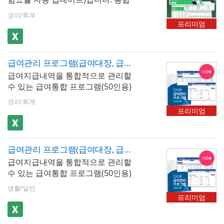
리합니다. 사원정보를 바탕으로 재
대시보드를 통해 급여지급내역 등
직증명서, 경력증명서, 퇴직증명서,
경리/회계
을 그래프 형태로 시각화하여 제공
근로계약서를 작성할 수 있습니다.
프리미엄
함으로써, 사용자는 복잡한 데이터
를 한 눈에 직관적으로 파악하고 분
석할 수 있습니다. 최대 500명까지
급여관리 프로그램(급여대장, 급여명세서, 급여입금내역서, 재직증명서, 퇴직증명서)(50인용)
입력 가능하며, 근로소득세, 4대보
급여지급내역을 통합적으로 관리할
험 등 공제내역이 자동 계산됩니다.
수 있는 급여통합 프로그램(50인용)
엑셀 파일 내 [최신 업데이트]버튼을
입니다. 급여내역을 월별로 입력, 저
클릭하면 매년 개정되는 4대보험요
경리/회계
장, 검색할 수 있습니다. 4대보험이
율 및 근로소득간이세액표가 자동
프리미엄
자동계산(소득세, 주민세, 고용보험,
업데이트 됩니다. ✅ 프로그램 핵심
국민연금, 건강보험, 장기요양보험)
구성- 대시보드 : 전체 급여 현황을
되며, 급여지급항목 및 공제항목은
한눈에 파악하는 경영 요약 뷰. 당해
급여관리 프로그램(급여대장, 급여명세서, 급여입금내역서, 재직증명서, 퇴직증명서)(50인용)
최대 20개까지 추가할 수 있습니다.
연도 총 급여 지급액, 4대 보험료 합
급여지급내역을 통합적으로 관리할
저장된 급여내역은 급여대장, 급여
계, 근로소득세 합계, 부서별 인원
수 있는 급여통합 프로그램(50인용)
명세서, 급여입금내역서 시트에서
현황, 전월 대비 급여 증감 등 핵심
입니다. 급여내역을 월별로 입력, 저
자동으로 불러올 수 있습니다. 사원
인건비 지표를 시각화- 급여대장 :
생활/일반
장, 검색할 수 있습니다. 4대보험이
정보를 바탕으로 재직증명서, 경력
전 직원의 월별 급여 지급 항목과 공
프리미엄
자동계산(소득세, 주민세, 고용보험,
증명서, 퇴직증명서 자동발급이 가
제 항목을 집약적으로 관리하는 핵
국민연금, 건강보험, 장기요양보험)
능합니다.
심 시트. 지급액, 공제액, 실지급액