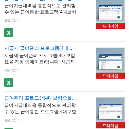
신 업데이트]버튼을 클릭하면 매년
2007이상 ※ 프로그램 구성 : 회사
명서), 근로계약서
급여지급내역을 통합적으로 관리할
출근기록을 검색하고 일용노무비지
개정되는 4대보험요율 및 근로소득
정보, 사원정보, 급여입력, 급여대
수 있는 급여통합 프로그램(4대보험
급명세서 등으로 자동으로 불러와
간이세액표가 자동 업데이트 됩니
장, 급여명세서, 급여입금내역서, 년
요율 자동 업데이트, 사업소득, 종합
서 출력 할 수 있습니다. 엑셀 파일
다. ※ 프로그램 규격 : MS오피스 엑
도별급여지급, 사원별급여지급, 급
경리/회계
소득세 신고자용)입니다. 급여내역
내 [최신 업데이트]버튼을 클릭하면
셀 2007이상 ※ 프로그램 구성 : 회
프리미엄
여결산보고서, 재직증명서(경력증
을 월별로 입력, 저장, 검색할 수 있
매년 개정되는 4대보험요율 및 근로
사정보, 사원정보, 급여입력, 급여대
명서,퇴직증명서), 근로계약서
습니다. [사원정보] 시트에서 종합소
소득간이세액표가 자동 업데이트
장, 급여명세서, 급여입금내역, 급여
득세 신고자용으로 선택하면 소득
됩니다.
통계관리, 증명서발행(재직증명서,
시급제 급여관리 프로그램(4대보험요율 자동 업데이트, 급여대장, 급여명세서, 급여입금내역서, 급여통계관리)
세를 계산할 수 있습니다. 4대보험
경력증명서, 퇴직증명서)
시급제 급여관리 프로그램(4대보험
자동계산 여부를 선택할 수 있으며
요율 자동 업데이트)입니다. 시급제
자동계산 선택 시 근로소득세, 지방
사원의 급여대장, 급여명세서, 급여
소득세, 고용보험, 국민연금, 건강보
경리/회계
입금 내역서를 한번에 관리할 수 있
험, 장기요양보험 등이 자동 계산됩
프리미엄
는 엑셀 프로그램입니다. [사원관리]
니다. 급여지급항목 및 공제항목은
시트에 입력하는 직책수당, 기본급,
최대 20개까지 추가할 수 있으며, 저
연장수당, 야간수당, 휴일수당과 [근
장된 급여내역은 급여대장, 급여명
급여관리 프로그램(4대보험요율 자동 업데이트, 두루누리 적용, 급여대장, 급여명세서, 급여입금내역서, 재직증명서, 퇴직증명서)
무시간] 시트에 입력 및 저장하는 근
세서, 급여입금내역서 시트에서 자
급여지급내역을 통합적으로 관리할
무현황을 바탕으로 [급여입력]시트
동으로 불러올 수 있습니다. 사원 정
수 있는 급여통합 프로그램(4대보험
의 지급내역(과세) 부분이 자동 산출
보를 바탕으로 재직증명서, 경력증
요율 자동 업데이트, 두루누리,10인
되여 표기되며, 공제내역(근로소득
명서, 퇴직증명서 자동발급이 가능
경리/회계
미만)입니다. 급여 내역을 월별로 입
세, 지방소득세, 4대보험)이 자동 계
합니다. 엑셀 파일 내 [최신 업데이
프리미엄