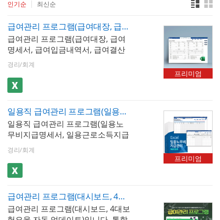
인기순
최신순
급여관리 프로그램(급여대장, 급여명세서, 급여입금내역서, 급여결산보고서, 재직증명서, 근로계약서)
급여관리 프로그램(급여대장, 급여
명세서, 급여입금내역서, 급여결산
보고서, 재직증명서, 근로계약서)입
경리/회계
니다. 급여내역을 입력하고 내역별
프리미엄
로 저장할 수 있습니다. 또한 최대
500명까지 입력가능하며, 소득세, 4
대보험 등이 자동계산됩니다. 저장
일용직 급여관리 프로그램(일용노무비지급명세서, 일용근로소득지급명세서)
된 문서를 급여대장, 급여명세서, 급
일용직 급여관리 프로그램(일용노
여입금내역서 시트에서 확인할 수
무비지급명세서, 일용근로소득지급
있으며, 급여명세서는 1장, 세로형 2
명세서)입니다. 현장별, 일자별 출근
장, 가로형 2장 총 3가지 형태로 출
경리/회계
기록을 저장, 검색, 누적할 수 있습
력이 가능할뿐만 아니라 년도별 급
프리미엄
니다. 소득세, 4대보험 등이 자동계
여지급내역, 사원별 급여지급내역,
산되며 현장별/월별로도 출근기록
급여결산보고서 형태로 급여 통계
을 검색하고 일용노무비지급명세서
관리가 가능합니다. 사원별 급여지
급여관리 프로그램(대시보드, 4대보험요율 자동 업데이트, 급여대장, 급여명세서, 급여입금내역서, 급여결산보고서, 재직증명서, 근로계약서)
등으로 자동으로 불러와서 출력 할
급내역과 급여결산보고서는 그래프
급여관리 프로그램(대시보드, 4대보
수 있습니다.
화하여 보고서형태로 사용하기 편
험요율 자동 업데이트)입니다. 통합