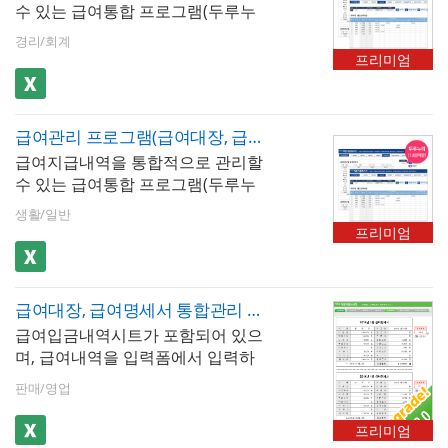
수 있는 급여통합 프로그램(두루누
연금이 해당 금액을 기준으로 자동
간이세액표가 자동 업데이트 됩니
피스 엑셀 2007이상 ※ 프로그램 구
리,10인미만)입니다. 급여내역을 월
계산됩니다. 급여지급항목 및 공제
다. ※ 프로그램 규격 : MS오피스 엑
성 : 회사정보, 사원정보, 급여입력,
경리/회계
별로 입력, 저장, 검색할 수 있습니
항목은 최대 20개까지 추가할 수 있
셀 2007이상 ※ 프로그램 구성 : 회
프리미엄
급여대장, 급여명세서, 급여입금내
다. 두루누리 사회보험이 적용된 급
습니다. 저장된 급여내역은 급여대
사정보, 사원정보, 급여입력, 급여대
역, 급여통계관리, 증명서발행(재직
여서식으로 월소득이 270만원 미만
장, 급여명세서, 급여입금내역서 시
장, 급여명세서, 급여입금내역, 급여
증명서, 경력증명서, 퇴직증명서)
의 근로자는 [고용보험]과 [국민연
트에서 자동으로 불러올 수 있습니
통계관리, 증명서발행(재직증명서,
급여관리 프로그램(급여대장, 급여명세서, 급여입금내역서, 재직증명서, 퇴직증명서)(두루누리적용)
금]이 80 할인된 금액으로 계산되
다. 사원 정보를 바탕으로 재직증명
경력증명서, 퇴직증명서)
급여지급내역을 통합적으로 관리할
며, 예술인의 경우 고용보험을 80 할
서, 경력증명서, 퇴직증명서 자동 발
수 있는 급여통합 프로그램(두루누
인된 금액으로 계산할 수 있습니다.
급이 가능합니다. 엑셀 파일 내 [최
리,10인미만)입니다. 급여내역을 월
4대보험이 자동계산(소득세,주민세,
신 업데이트]버튼을 클릭하면 매년
생활/일반
별로 입력, 저장, 검색할 수 있습니
고용보험,국민연금,건강보험,장기
개정되는 4대보험요율 및 근로소득
프리미엄
다. 두루누리 사회보험이 적용된 급
요양보험)되고, 급여지급항목 및 공
간이세액표가 자동 업데이트 됩니
여서식으로 월소득이 270만원 미만
제항목은 최대 20개까지 추가할 수
다. ※ 프로그램 규격 : MS오피스 엑
의 근로자는 [고용보험]과 [국민연
있습니다.
셀 2007이상 ※ 프로그램 구성 : 회
급여대장, 급여명세서 통합관리 서식
금]이 80 할인된 금액으로 계산되
사정보, 사원정보, 급여입력, 급여대
급여입금내역시트가 포함되어 있으
며, 예술인의 경우 고용보험을 80 할
장, 급여명세서, 급여입금내역, 급여
며, 급여내역을 입력폼에서 입력하
인된 금액으로 계산할 수 있습니다.
통계관리, 증명서발행(재직증명서,
면 급여대장과 급여명세서를 출력
4대보험이 자동계산(소득세,주민세,
경력증명서, 퇴직증명서)
판매/영업
할 수 있으며 월별로 급여 내역을 누
고용보험,국민연금,건강보험,장기
적하여 1년의 급여현황을 확인 및
요양보험)되고, 급여지급항목 및 공
프리미엄
관리할 수 있는 자동화 서식입니다.