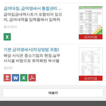
제항목은 최대 20개까지 추가할 수
있습니다.
급여대장, 급여명세서 통합관리 서식
급여입금내역시트가 포함되어 있으
며, 급여내역을 입력폼에서 입력하
면 급여대장과 급여명세서를 출력
총무/관리
할 수 있으며 월별로 급여 내역을 누
적하여 1년의 급여현황을 확인 및
프리미엄
관리할 수 있는 자동화 서식입니다.
기본 급여명세서(작성방법 포함)
해당 서식은 중소기업의 현장,실무
서식을 바탕으로 최적화된 부서별
표준서식입니다. 샘플내용, 작성방
경리부
법, 관련규정 등 문서 하나에 모든
내용이 포함되어 있어 신입사원부
프리미엄
터 사장님까지 누구나 쉽고 편리하
게 사용할 수 있습니다. 우리회사만
의 로고삽입이 가능하며 통일화된
더보기
양식으로 문서체계를 확립할 수 있
습니다. 문서의 성격과 용도에 맞게