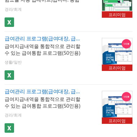
리합니다. 사원정보를 바탕으로 재
대시보드를 통해 급여지급내역 등
직증명서, 경력증명서, 퇴직증명서,
경리/회계
을 그래프 형태로 시각화하여 제공
근로계약서를 작성할 수 있습니다.
프리미엄
함으로써, 사용자는 복잡한 데이터
를 한 눈에 직관적으로 파악하고 분
석할 수 있습니다. 최대 500명까지
급여관리 프로그램(급여대장, 급여명세서, 급여입금내역서, 재직증명서, 퇴직증명서)(50인용)
입력 가능하며, 근로소득세, 4대보
급여지급내역을 통합적으로 관리할
험 등 공제내역이 자동 계산됩니다.
수 있는 급여통합 프로그램(50인용)
엑셀 파일 내 [최신 업데이트]버튼을
입니다. 급여내역을 월별로 입력, 저
클릭하면 매년 개정되는 4대보험요
생활/일반
장, 검색할 수 있습니다. 4대보험이
율 및 근로소득간이세액표가 자동
프리미엄
자동계산(소득세, 주민세, 고용보험,
업데이트 됩니다. ✅ 프로그램 핵심
국민연금, 건강보험, 장기요양보험)
구성- 대시보드 : 전체 급여 현황을
되며, 급여지급항목 및 공제항목은
한눈에 파악하는 경영 요약 뷰. 당해
급여관리 프로그램(급여대장, 급여명세서, 급여입금내역서, 재직증명서, 퇴직증명서)(50인용)
최대 20개까지 추가할 수 있습니다.
연도 총 급여 지급액, 4대 보험료 합
급여지급내역을 통합적으로 관리할
저장된 급여내역은 급여대장, 급여
계, 근로소득세 합계, 부서별 인원
수 있는 급여통합 프로그램(50인용)
명세서, 급여입금내역서 시트에서
현황, 전월 대비 급여 증감 등 핵심
입니다. 급여내역을 월별로 입력, 저
자동으로 불러올 수 있습니다. 사원
인건비 지표를 시각화- 급여대장 :
경리/회계
장, 검색할 수 있습니다. 4대보험이
정보를 바탕으로 재직증명서, 경력
전 직원의 월별 급여 지급 항목과 공
프리미엄
자동계산(소득세, 주민세, 고용보험,
증명서, 퇴직증명서 자동발급이 가
제 항목을 집약적으로 관리하는 핵
국민연금, 건강보험, 장기요양보험)
능합니다.
심 시트. 지급액, 공제액, 실지급액