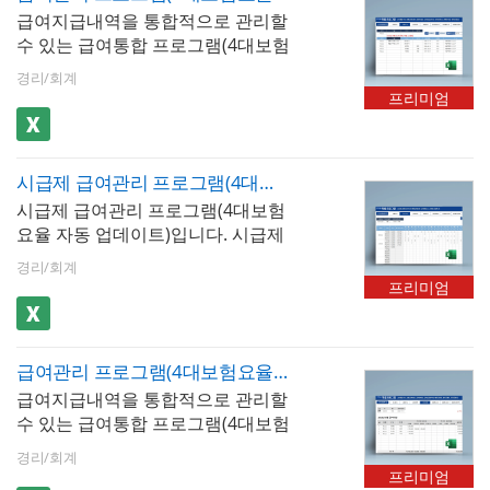
신 업데이트]버튼을 클릭하면 매년
2007이상 ※ 프로그램 구성 : 회사
명서), 근로계약서
급여지급내역을 통합적으로 관리할
출근기록을 검색하고 일용노무비지
개정되는 4대보험요율 및 근로소득
정보, 사원정보, 급여입력, 급여대
수 있는 급여통합 프로그램(4대보험
급명세서 등으로 자동으로 불러와
간이세액표가 자동 업데이트 됩니
장, 급여명세서, 급여입금내역서, 년
요율 자동 업데이트, 사업소득, 종합
서 출력 할 수 있습니다. 엑셀 파일
다. ※ 프로그램 규격 : MS오피스 엑
도별급여지급, 사원별급여지급, 급
경리/회계
소득세 신고자용)입니다. 급여내역
내 [최신 업데이트]버튼을 클릭하면
셀 2007이상 ※ 프로그램 구성 : 회
프리미엄
여결산보고서, 재직증명서(경력증
을 월별로 입력, 저장, 검색할 수 있
매년 개정되는 4대보험요율 및 근로
사정보, 사원정보, 급여입력, 급여대
명서,퇴직증명서), 근로계약서
습니다. [사원정보] 시트에서 종합소
소득간이세액표가 자동 업데이트
장, 급여명세서, 급여입금내역, 급여
득세 신고자용으로 선택하면 소득
됩니다.
통계관리, 증명서발행(재직증명서,
시급제 급여관리 프로그램(4대보험요율 자동 업데이트, 급여대장, 급여명세서, 급여입금내역서, 급여통계관리)
세를 계산할 수 있습니다. 4대보험
경력증명서, 퇴직증명서)
시급제 급여관리 프로그램(4대보험
자동계산 여부를 선택할 수 있으며
요율 자동 업데이트)입니다. 시급제
자동계산 선택 시 근로소득세, 지방
사원의 급여대장, 급여명세서, 급여
소득세, 고용보험, 국민연금, 건강보
경리/회계
입금 내역서를 한번에 관리할 수 있
험, 장기요양보험 등이 자동 계산됩
프리미엄
는 엑셀 프로그램입니다. [사원관리]
니다. 급여지급항목 및 공제항목은
시트에 입력하는 직책수당, 기본급,
최대 20개까지 추가할 수 있으며, 저
연장수당, 야간수당, 휴일수당과 [근
장된 급여내역은 급여대장, 급여명
급여관리 프로그램(4대보험요율 자동 업데이트, 두루누리 적용, 급여대장, 급여명세서, 급여입금내역서, 재직증명서, 퇴직증명서)
무시간] 시트에 입력 및 저장하는 근
세서, 급여입금내역서 시트에서 자
급여지급내역을 통합적으로 관리할
무현황을 바탕으로 [급여입력]시트
동으로 불러올 수 있습니다. 사원 정
수 있는 급여통합 프로그램(4대보험
의 지급내역(과세) 부분이 자동 산출
보를 바탕으로 재직증명서, 경력증
요율 자동 업데이트, 두루누리,10인
되여 표기되며, 공제내역(근로소득
명서, 퇴직증명서 자동발급이 가능
경리/회계
미만)입니다. 급여 내역을 월별로 입
세, 지방소득세, 4대보험)이 자동 계
합니다. 엑셀 파일 내 [최신 업데이
프리미엄