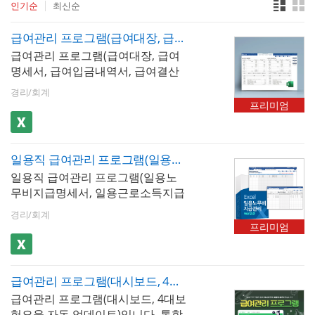
인기순
최신순
급여관리 프로그램(급여대장, 급여명세서, 급여입금내역서, 급여결산보고서, 재직증명서, 근로계약서)
급여관리 프로그램(급여대장, 급여
명세서, 급여입금내역서, 급여결산
보고서, 재직증명서, 근로계약서)입
경리/회계
니다. 급여내역을 입력하고 내역별
프리미엄
로 저장할 수 있습니다. 또한 최대
500명까지 입력가능하며, 소득세, 4
대보험 등이 자동계산됩니다. 저장
일용직 급여관리 프로그램(일용노무비지급명세서, 일용근로소득지급명세서)
된 문서를 급여대장, 급여명세서, 급
일용직 급여관리 프로그램(일용노
여입금내역서 시트에서 확인할 수
무비지급명세서, 일용근로소득지급
있으며, 급여명세서는 1장, 세로형 2
명세서)입니다. 현장별, 일자별 출근
장, 가로형 2장 총 3가지 형태로 출
경리/회계
기록을 저장, 검색, 누적할 수 있습
력이 가능할뿐만 아니라 년도별 급
프리미엄
니다. 소득세, 4대보험 등이 자동계
여지급내역, 사원별 급여지급내역,
산되며 현장별/월별로도 출근기록
급여결산보고서 형태로 급여 통계
을 검색하고 일용노무비지급명세서
관리가 가능합니다. 사원별 급여지
급여관리 프로그램(대시보드, 4대보험요율 자동 업데이트, 급여대장, 급여명세서, 급여입금내역서, 급여결산보고서, 재직증명서, 근로계약서)
등으로 자동으로 불러와서 출력 할
급내역과 급여결산보고서는 그래프
급여관리 프로그램(대시보드, 4대보
수 있습니다.
화하여 보고서형태로 사용하기 편
험요율 자동 업데이트)입니다. 통합