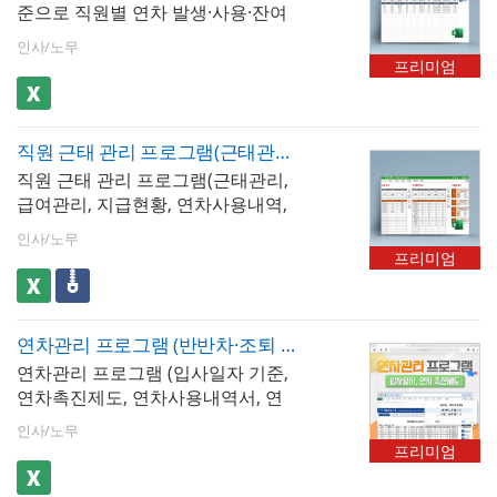
준으로 직원별 연차 발생·사용·잔여
현황을 관리하고 연차촉진 절차를
인사/노무
법적 요건에 맞게 운영하기 위한 엑
프리미엄
셀 기반 통합 관리 프로그램입니다.
연차사용내역서·연차정산서(연차수
당)·연차촉진현황·연차사용계획서·
직원 근태 관리 프로그램(근태관리, 급여관리, 지급현황, 연차사용내역, 근태현황)
연차사용 지정통보 시트가 직원 기
직원 근태 관리 프로그램(근태관리,
본 정보와 연차 데이터를 공유하며
급여관리, 지급현황, 연차사용내역,
연계되는 구조로 설계되어 있습니
근태현황)입니다. 직원별 출퇴근 근
다. 입사일자 기준 연차 관리는 회계
인사/노무
태 및 휴가와 급여 등을 관리할 수
연도 기준보다 법적 원칙에 충실하
프리미엄
있는 프로그램입니다. ※ 프로그램
여 연차수당 분쟁 발생 시 가장 강력
규격 : MS오피스 엑셀 2013 이상 ※
한 방어 근거가 됩니다. ✅ 입사일자
프로그램 구성 : 사용방법, 기본정
기준 연차 관리의 특성입사일자 기
연차관리 프로그램 (반반차·조퇴 및 공휴일 반영, 입사일자 기준, 연차촉진제도, 연차수당, 연차촉진 서류 3종 제공)
보, 근태관리, 급여관리, 지급현황,
준은 법적 원칙에 가장 충실한 연차
연차관리 프로그램 (입사일자 기준,
연차사용내역, 근태현황
관리 방식이지만 직원마다 기준일
연차촉진제도, 연차사용내역서, 연
이 달라 관리 복잡도가 높습니다.-
차정산서, 연차수당, 연차 촉진제도
연차 발생 주기 개인별 관리 : 입사
인사/노무
서식 3종 제공) 서식입니다. 입사일
일 기준으로 1년 단위 정산이 이루
프리미엄
자를 기준으로 연차 발생 일수를 자
어지므로 직원 100명이면 최대 100
동 계산하여 근로자별 연차를 체계