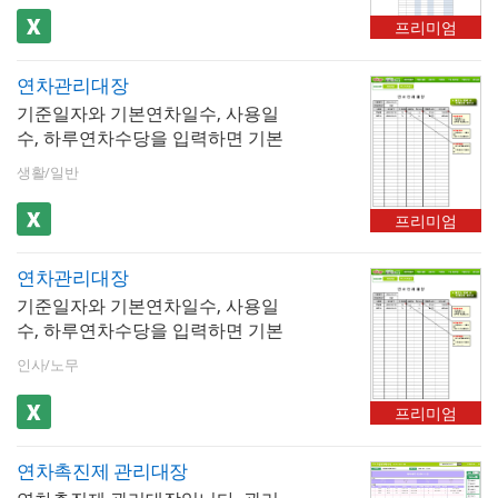
대한 수당 지급 여부, 지급 금액, 처
발송을 준비하는 루틴을 연간 업무
습니다. 2. 검색을 통하여 원하는 데
리 내역을 직접 입력하여 정산 이력
프리미엄
일정에 고정하는 것이 핵심입니다.
이터를 불러와서 확인할 수 있습니
을 체계적으로 보관이 두 기능의 결
다. 3. 버튼 클릭으로 서식을 미리보
합으로 연차 발생 → 사용 → 이월
연차관리대장
거나 출력할 수 있습니다. 4. 연차관
→ 정산으로 이어지는 연차 전 주기
기준일자와 기본연차일수, 사용일
리대장을 새로운 파일로 저장하여
를 단절 없이 관리할 수 있습니다. -
수, 하루연차수당을 입력하면 기본
관리하거나 메일로 보낼 수 있습니
이런 분께 추천합니다✔ 전년도 미
연차와 잔여일수, 연차수당이 자동
다.
생활/일반
사용 연차를 이월하여 운영하는 취
으로 계산됩니다.
업규칙을 가진 기업의 인사 담당자
프리미엄
✔ 연도말 연차 정산 내역을 체계적
으로 기록하고 보관해야 하는 담당
자✔ 퇴직자 발생 시 즉각적인 연차
연차관리대장
잔여분 확인 및 정산 처리가 필요한
기준일자와 기본연차일수, 사용일
사업장✔ 연차 발생부터 사용·이월·
수, 하루연차수당을 입력하면 기본
정산까지 전 주기를 하나의 파일로
연차와 잔여일수, 연차수당이 자동
인사/노무
통합 관리하고 싶은 담당자✔ HR 시
으로 계산됩니다.
스템 없이 엑셀만으로 실무 수준의
프리미엄
연차 관리 체계를 구축하려는 중소
기업·스타트업
연차촉진제 관리대장