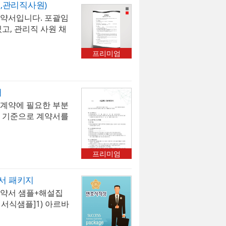
,관리직사원)
소기업·스타트업- 계
약서입니다. 포괄임
만으로 거래를 진행하
고, 관리직 사원 채
 경험한 사업주- 다
.
운영하면서 계약 만료
로 하고 싶은 담당
프리미엄
서 영업 비밀 유출,
탁 등 법적 리스크를
 단계에 맞춰 계약 관
서
창업자·경영자- 기존
계약에 필요한 부분
최신 법령 기준으로
 기준으로 계약서를
 💡 패키지 활용
입할 때는 현재 진행
리 대장에 일괄 등록
 권장합니다. 이 작
프리미엄
약, 자동 갱신 위험
거래 관계 등 즉각적
서 패키지
나는 경우가 많습니
계약서 샘플+해설집
에 완벽하게 구축하려
 서식샘플]1) 아르바
하는 모든 새 계약부
계약서 3) 연봉제 근
기존 계약은 순차적으
서 5) 정규직 근로계