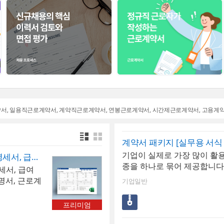
약서
일용직근로계약서
계약직근로계약서
연봉근로계약서
시간제근로계약서
고용계
계약서 패키지 [실무용 서식 
기업이 실제로 가장 많이 활용
급여관리 프로그램(급여대장, 급여명세서, 급여입금내역서, 급여결산보고서, 재직증명서, 근로계약서)
종을 하나로 묶어 제공합니다.
세서, 급여
위임장 등)부터 체결(각종 계약
명서, 근로계
기업일반
약서), 종료(해지 합의서), 
내역별로 저
대장)까지 계약의 전 생애주
까지 입력가능
프리미엄
형 패키지입니다. ✅ 이런 분
됩니다. 저
다- 법무 담당자 없이 대표이