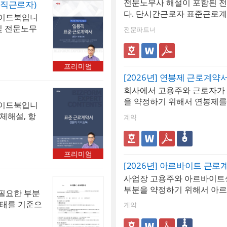
보험을 한 시
전문노무사 해설이 포함된 
용직근로자)
기간을 계약서 및 근로자 관
 사원별 급
버튼을 클릭하
이트되어 급
다. 단시간근로자 표준근로계
년 초과 여부를 실시간으로 파
가이드북입니
급여 통계 관
근로소득간이
산- 상한·하
전체해설, 항목해설이 포함되
주의 : 계약 만료 후 근로자
및 전문노무
역과 급여결
전문파트너
프로그램 규
월액 상한액
자가 별다른 조치를 취하지 
습니다.
태로 사용하
로그램 구성 :
 등 법정 한
로 간주될 수 있으므로 계약 
 재직증명서,
대장, 급여명
력 관리 :
의사 전달이 필요 📣 추천 업종
를 작성할 수
급, 사원별급
프리미엄
어 과거 연
식·외식업, 유통·물류업, 이벤
트]버튼을 클
(경력증명
[2026년] 연봉제 근로계약
 계산 시 해
업, 농업·임업·어업, 건설업,
및 근로소득
회사에서 고용주와 근로자가 
충원), 학원 및 교육기관, 병
 ※ 프로그램
을 약정하기 위해서 연봉제를
가이드북입니
대체 인력), 소매업
 프로그램 구
작성할 때 사용합니다.
체해설, 항
계약
급여대장, 급
여지급, 사원
명서(경력증
프리미엄
[2026년] 아르바이트 근로
사업장 고용주와 아르바이트
부분을 약정하기 위해서 아르
필요한 부분
기준으로 계약할 때 사용할 수
형태를 기준으
계약
프리랜서 근
(자유 계약