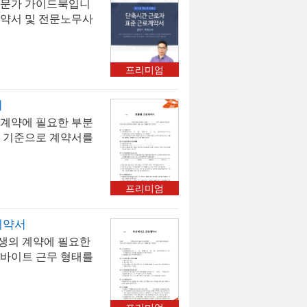
전문가 가이드북입니
리대장에 기록하여 2
약서 및 전문노무사
악4. 묵시적 갱신
어 있습니다.
가 계속 출근하고 사용
않으면 묵시적 갱신으
만료 전 명확한 종료
프리미엄
 및 활용 대상 : 요
트·행사업, 관광·숙박
서
 제조업(성수기 단기
계약에 필요한 부분
원 및 의료기관(단기
 기준으로 계약서를
프리미엄
계약서
생의 계약에 필요한
바이트 근무 형태를
 있습니다.