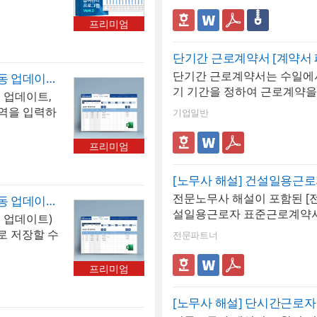
을 입력하고
로 갱신 시점에 맞춰 업데이
. 당해연도
약서 6) 표준 근로계약서 7)
대 500명까
접근 방식이 가장 현실적이고
근로소득세 합
프리미엄
집 8) 근로계약서 작성가이드
4대보험 등을
 증감 등 핵
일(ZIP)에 총 15개의 파일
문서를 급여
 전 직원의
단기간 근로계약서 [계약서 
니다~
시트에서 확인
 집약적으로
단기간 근로계약서는 수일에서
급여관리 프로그램(4대보험요율 자동 업데이트, 근로소득세 수기입력, 급여대장, 급여명세서, 급여입금내역서, 급여결산보고서, 재직증명서, 근로계약서)
형 2장, 가
 실지급액 자
기 기간을 정하여 근로계약을
 업데이트,
능합니다. 년
 급여명세서를
문서입니다. 계절적 수요 증가
역을 입력하
내역, 급여결
기업일반
에 따른 필수
위 인력 충원, 결원 대체, 성
최대 500명
능합니다. 또
 가능- 재직
시적으로 인력이 필요한 상황
 프로그램은
보고서는 그
를 자동 생
프리미엄
단기간 근로계약과 2년 초과
 대한 지방
리하며, 사
정보가 자동
용자와의 기간제 계약이 2년
. 저장된 문
증명서, 퇴직
 교부 가능-
[노무사 해설] 건설일용근
정함이 없는 근로계약(정규직
금내역서 시트
니다.
을 자동으로
전문노무사 해설이 포함된 [
규정합니다. 단기간 계약을 
급여관리 프로그램(4대보험요율 자동 업데이트, 급여대장, 급여명세서, 급여입금내역서, 급여결산보고서, 재직증명서, 근로계약서)
 1장, 세
 근로기준법
설일용근로자 표준근로계약서
규정을 반드시 의해야 합니다.
 업데이트)
로 출력이 가
계약서 형식으
포함)입니다. 서식과 함께 
관리 : 동일 근로자와 여러 
로 저장할 수
별 급여지급내
전문파트너
: 이 프로
함되어 있습니다.
하는 경우 계약 기간의 합산이
하며, 근로소
 관리가 가
 1월과 7월
도록 관리2. 2년 초과 예외 
계산됩니다.
급여결산보고
프리미엄
에 즉시 반영
정한 예외 사유(고령자·전문직
, 급여입금내
용하기 편리
불만과 세무
에 해당하면 2년을 초과하여 
 급여명세서는
명서, 경력증
[노무사 해설] 단시간근로
조 : 국민
계약 갱신 이력 보관 : 계약 
지 형태로 출
할 수 있습