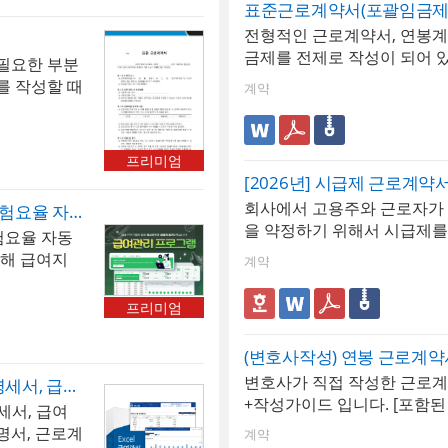
 급여입금내역
표준근로계약서(포괄임금제
가 계약을 직접 관리하는 중
명세서는 1
전형적인 근로계약서, 연봉계
약서 없이 구두 또는 견적서
 형태로 출력
금제를 전제로 작성이 되어 있
다 대금 분쟁이나 하자 분쟁을
필요한 부분
급내역, 사원
용을 염두에 둔 계약서입니다
양한 유형의 계약을 동시에 
를 작성할 때
태로 급여 통
계약
관리와 갱신 협상을 체계적으
급내역과 급
자- 외주·협력업체와의 거래에
형태로 사
불법 파견, 개인정보 처리 위
으로 재직증
프리미엄
줄이고 싶은 기업- 기업 성장
계약서를 작
[2026년] 시급제 근로계약
리 체계를 처음 구축하려는 
회사에서 고용주와 근로자가 
급여관리 프로그램(대시보드, 4대보험요율 자동 업데이트, 급여대장, 급여명세서, 급여입금내역서, 급여결산보고서, 재직증명서, 근로계약서)
에 사용하던 계약서 양식을 
을 약정하기 위해서 시급제를
전면 업데이트하고 싶은 담당자
험요율 자동
작성할 때 사용합니다.
TIP계약서 패키지를 처음 도
통해 급여지
계약
중인 모든 계약을 계약서 관
여 제공함으
하는 작업부터 시작하는 것을
눈에 직관적
프리미엄
업 하나만으로도 만료 임박 계
대 500명까
계약, 보안 서약서가 누락된 
험 등 공제
(변호사작성) 연봉 근로계약
인 리스크가 수면 위로 드러
 [최신 업데
변호사가 직접 작성한 근로
급여관리 프로그램(급여대장, 급여명세서, 급여입금내역서, 급여결산보고서, 재직증명서, 근로계약서)(4대보험수기입력)
다. 계약 관리 체계는 한 번
 4대보험요
+작성가이드 입니다. [포함된
세서, 급여
하기보다, 이번 달부터 체결
데이트 됩니
이트 고용계약서 2) 일반 고용
명서, 근로계
터 패키지 서식을 적용하고 
: 전체 급여
계약
로계약서 4) 일용직 근로계약