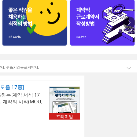
약서
수습기간근로계약서
펼치
모음 17종]
하는 계약 서식 17
 계약의 시작(MOU,
서), 변경(변경 계
사후 관리(계약서 관리
프리미엄
기를 커버하는 완결
께 강력히 추천합니
사 또는 총무 담당자