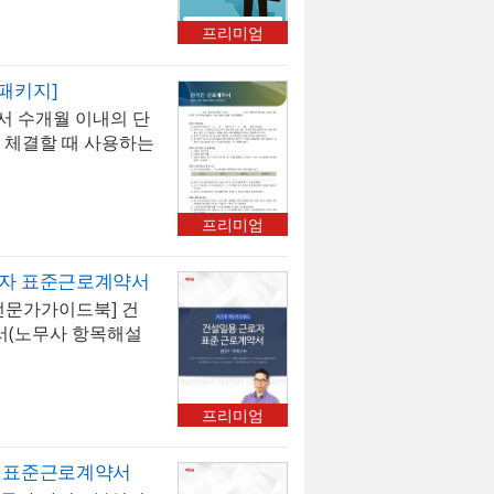
트해 나가는 점진적
 표준 근로계약서 해설
 효과적입니다.
프리미엄
북 ※ 상단의 압축파
이 모두 포함되어 있습
패키지]
 수개월 이내의 단
 체결할 때 사용하는
, 행사·프로젝트 단
수기 단기 고용 등 한
에서 활용됩니다. ✅
프리미엄
 제한 규정동일한 사
을 초과하면 기간의
로자 표준근로계약서
)으로 간주하도록
전문가가이드북] 건
반복 갱신할 경우 이
(노무사 항목해설
1. 계약 기간 누적
전문노무사 해설이 포
차례 단기 계약을 체결
 2년을 초과하지 않
사유 : 기간제법에서
프리미엄
·특정 프로젝트 등)
기간제 계약 가능3.
자 표준근로계약서
갱신 횟수와 총 계약