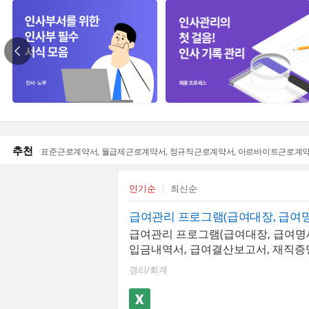
추천
표준근로계약서
월급제근로계약서
정규직근로계약서
아르바이트근로계
인기순
최신순
급여관리 프로그램(급여대장, 급여명
입금내역서, 급여결산보고서, 재직증
약서)입니다. 급여내역을 입력하고 
경리/회계
장할 수 있습니다. 또한 최대 500명
하며, 소득세, 4대보험 등이 자동계산