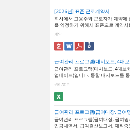
장된 문서를 급여대장, 급여명세서,
서 시트에서 확인할 수 있으며, 급여
[2026년] 표준 근로계약서
장, 세로형 2장, 가로형 2장 총 3가지
회사에서 고용주와 근로자가 계약에 
이 가능할뿐만 아니라 년도별 급여지
을 약정하기 위해서 표준으로 계약서
별 급여지급내역, 급여결산보고서 형
사용합니다.
계관리가 가능합니다. 사원별 급여지
계약
여결산보고서는 그래프화하여 보고서
용하기 편리합니다. 사원정보를 바탕
명서, 경력증명서, 퇴직증명서, 근로
성할 수 있습니다.
급여관리 프로그램(대시보드, 4대보
업데이트)입니다. 통합 대시보드를 
급내역 등을 그래프 형태로 시각화하
경리/회계
로써, 사용자는 복잡한 데이터를 한 
으로 파악하고 분석할 수 있습니다. 최
지 입력 가능하며, 근로소득세, 4대보
내역이 자동 계산됩니다.엑셀 파일 내
이트]버튼을 클릭하면 매년 개정되는
급여관리 프로그램(급여대장, 급여명
율 및 근로소득간이세액표가 자동 업
입금내역서, 급여결산보고서, 재직증
다. ✅ 프로그램 핵심 구성- 대시보드 