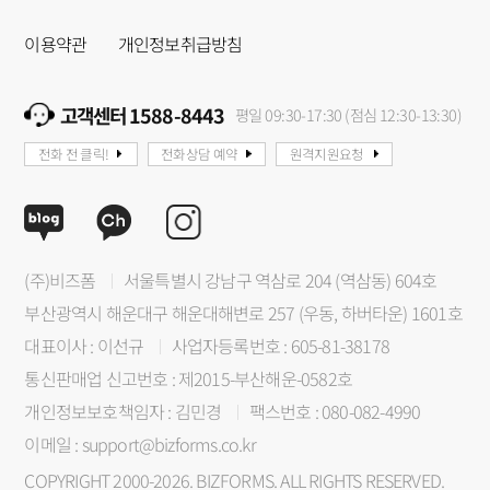
이용약관
개인정보취급방침
고객센터 1588-8443
평일 09:30-17:30 (점심 12:30-13:30)
전화 전 클릭!
전화상담 예약
원격지원요청
(주)비즈폼
서울특별시 강남구 역삼로 204 (역삼동) 604호
부산광역시 해운대구 해운대해변로 257 (우동, 하버타운) 1601호
대표이사 : 이선규
사업자등록번호 : 605-81-38178
통신판매업 신고번호 : 제2015-부산해운-0582호
개인정보보호책임자 : 김민경
팩스번호 : 080-082-4990
이메일 : support@bizforms.co.kr
COPYRIGHT 2000-2026. BIZFORMS. ALL RIGHTS RESERVED.