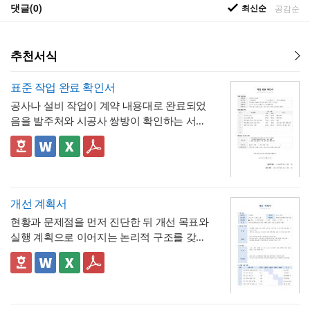
댓글(0)
최신순
공감순
추천서식
표준 작업 완료 확인서
공사나 설비 작업이 계약 내용대로 완료되었
음을 발주처와 시공사 쌍방이 확인하는 서식
입니다. 작업항목별로 계획 수량과 완료 수량
을 나란히 대조하고, 하자 여부와 하자보증기
✅ 계획 대비 완료 수량 검증 및 하자 확인 관
간을 명시하는 구조로 되어 있어, 준공 시점의
련 참고할 점
이행 완료 여부를 세부 항목까지 투명하게 검
계획과 완료 수량이 일치하지 않는 항목이 있
증할 수 있는 것이 특징입니다.
다면 반드시 비고란에 그 사유(예 : 설계 변경,
개선 계획서
현장 여건상 수량 조정 등)를 구체적으로 기재
현황과 문제점을 먼저 진단한 뒤 개선 목표와
해야 하며, 임의로 수량을 맞춰 기재하는 일이
💡 작성 팁
실행 계획으로 이어지는 논리적 구조를 갖춘
없도록 해야 합니다. 하자여부를 "하자 없
작업 완료 확인서는
계획과 완료의 정확한 대
업무 개선 보고서입니다. 개선분야를 IT·전산,
음"으로 확인하는 경우에도 하자보증기간 내
조가 가장 중요
하므로, 현장 실사를 통해 실제
업무 프로세스, 안전, 품질 등으로 체크박스
👔 이 서식의 구성 특징
에 새로운 하자가 발견될 수 있으므로, 이 확
완료된 개소·수량을 정확히 확인한 뒤 계획 수
구분하고, 단계별 실행 계획을 주차별 간트차
- 개선분야를 IT·전산, 업무 프로세스, 안전, 품
인서가 하자보증기간 이후의 책임까지 면제
량과 나란히 기재하시기 바랍니다. 만약 계획
트 형태로 시각화한 것이 특징입니다.
질, 기타로 체크박스 구분해, 다양한 부서의
하는 것은 아니라는 점을 발주처와 시공사 모
과 완료 수량이 다른 항목이 있다면 반드시 비