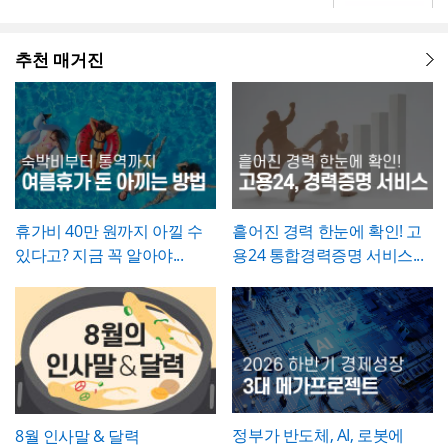
- 결재 라인을 포함한 양식을 별도로 두어, 사
에이티브한 인상을 남겨야 하는 실무자와 기
배경템플릿 12P
결정임을 격식 있게 증명하는 것이 특징입니
회사의 공식 의사결정을 상징적으로 전달하
내 정식 결재 절차를 거쳐 승인되는 문서임을
획자에게 추천하는 템플릿입니다.
다.
는 문서이므로, 실제 근로조건 변경(직급, 급
명확히 함
여 등)에 관한 세부 사항은 별도의 인사발령
💡 작성 팁
추천 매거진
💡 작성 팁
통지서나 근로계약 변경 합의서로 함께 정리
임명장은 상징적 의미가 큰 문서인 만큼,
문구
휴직원은
세부사유를 구체적이고 명확하게
해두는 것이 바람직합니다. 임명장 자체에는
를 간결하면서도 격식 있게 다듬는 것이 중요
서술하는 것이 승인 절차를 원활하게 하는 핵
직책과 발령일 외의 세부 조건(급여 변동, 권
합니다. 발령일자, 소속, 직책명은 실제 인사
심
입니다. 질병휴직의 경우 진단명과 필요 요
한 범위 등)을 담지 않는 것이 일반적이므로,
발령 결재 내용과 정확히 일치시켜 기재하고,
양 기간에 대한 의사 소견을 구체적으로 기재
이런 실무적 내용이 필요하다면 별도 문서로
영문 성명 표기는 여권이나 사원증에 등록된
하고, 진단서 등 객관적 증빙서류를 반드시 첨
보완하는 것이 좋습니다.
로마자 표기법과 통일해 혼선이 없도록 하시
부하도록 안내하시기 바랍니다. 휴직기간과
기 바랍니다. 문서번호는 사내 인사발령 대장
복직예정일은 가능한 명확한 날짜로 특정하
휴가비 40만 원까지 아낄 수
흩어진 경력 한눈에 확인! 고
의 번호 체계와 연동해 부여하면, 추후 임명
고, 만약 진단 결과에 따라 기간이 변동될 가
있다고? 지금 꼭 알아야...
용24 통합경력증명 서비스...
이력을 조회하거나 경력증명서 발급 시 참조
능성이 있다면 그 가능성을 세부사유에 함께
자료로 활용하기 편리합니다.
언급해두는 것이 좋습니다.
정부가 반도체, AI, 로봇에
8월 인사말 & 달력