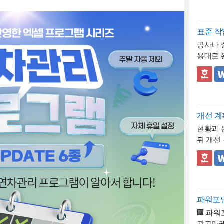
이 사전
1. 휴
하게 대
에서도 
로 인해
서라면,
수(총 ○
적용할 
공백이나
📣 시
시된 무
무급으로
2. "급
부를 함
시 참고
표준 작
여부를 
를 한눈
미지급)
표에 제
공사나 
확인 문
함
로 명시
3. "회
8시간(주
용대로 
다.
아닌 무
직 기준
제로 한
와 시공
문서상 
한다"는
4. 확
시간이 
서식입니
✅ 계획
이 임의
의 서명
기준을 
획 수량
및 하자
식 내부
무리해,
록 유의
히 대조
계획과 
인·실시
대외 기
💡 작성
어 소정
자보증기
않는 항
공식 증
무급휴
개선 
사업장이
로 되어
비고란에 
추도록 
과 일수
현황과 
환산 비율
행 완료
경, 현장
💡 작성
재
하는 
뒤 개선
약 0.1
지 투명
를 구체
작업 완
다. 휴
로 이어
로, 인
것이 특
며, 임
완료의 
실제 승
갖춘 업
👔 이 
업규칙이
하는 일
중요
하므
정확히 
다. 개선
- 개선분
된 소정
다. 하
해 실제
수는 달
프로세스
로세스, 
별도의 
로 확인
정확히 
확히 세
체크박스
크박스 
- 현황
것이 정
증기간 
과 나란
여나 4
실행 계
의 개선
과 문제
연차휴가
발견될 
다. 만
🏢 파
발생하지
형태로 
양식으로
해, 단
- 개선
단위 사
서가 하
다른 항
광고마케