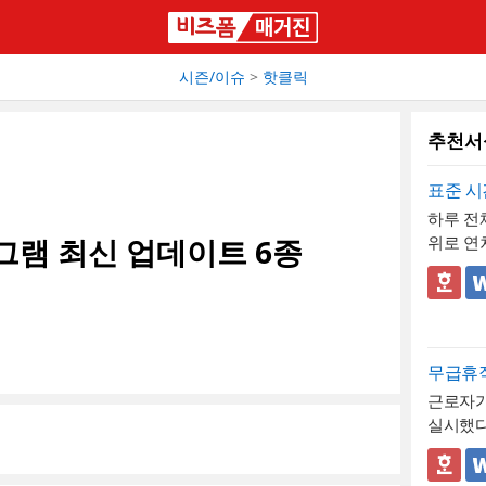
시즌/이슈
>
핫클릭
추천서
표준 시
하루 전
그램 최신 업데이트 6종
위로 연
때 신청
용 시간
✅ 이 
하는 기
- 시간
포함하고
를 1시
인자 모
로 제시해
- 사용시간
무급휴
연차에 
차 며칠
(총 2시
근로자가
할 수 
청서 자
각과 총
- "회
실시했다
증 가능
도록 해
라 차감
후적으로
시간 단
음"이라
- 업무
명서입니
📣 이 
서 방문
루 8시
두어, 