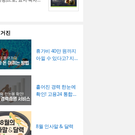
자의 개인정보 보호를
이 필요한지 논리적
무엇을 이룰 것인지(목
용은 법적 의무사항이
면제하는 것은 아니라
 그 사유를 구체적으
지·다이어그램·끝표지
과도하게 상세한 내용
를 명확히 제시
그 결과 무엇이 좋아지
별 실행 계획표에 담당
회사가 취업규칙 등을
 발주처와 시공사 모
, 나중에 왜 수량 차이
된 비즈니스 프레젠테
 꿀팁
"개인 사정" 등 적정
과)를 별도로 서술함
차별 일정(0월0주~0
율적으로 도입하는 제
히 인지하고 있어야
했는지 근거를 확인할
플릿입니다. 블랙 배
웃도어광고마케팅 제안서
 기재하는 것이 일반
보고받는 결재권자가
을 매트릭스 형태로 배
안)을 부가세 포함 금액
, 도입 여부와 세부
록 하는 것이 중요합
렬한 라임그린 포인트
니라 브랜드 캠페인
 필요한 경우에만 구
비 효과를 판단
각 실행 단계가 언제 진
단에 명시해, 개선 계
하기
사내 규정에 명확히
특이사항란에는 작업
매거진
선명한 대비를 활용해
 미디어 매체 소개서,
이어그램 페이지를 활용
사유를 명시하는 것이
구성
지
행 가능성을
간트차트처럼 시각
예산 규
 것이 바람직합니다.
된 예상치 못한 사항
·미디어 업계 특유의
대행 제안서 등으로
페인 진행 프로세스,
. 이 확인서를 발급
확인
에서도 함께 검토
 팁
가능
할
노후 배선 등)과 그에
있고 감각적인 분위기
 활용할 수 있습니
행 일정, 성과 지표 등
구와 이미지 교체만으로
에는 반드시 4대보험
록 함
계획서는
현황과 문제점
휴가비 40만 원까지
리 결과를 함께 기록
를 전달할 수 있도록
에 보기 쉽게 정리할
 매체 제안서, 브랜
고(납부예외 신청 등)
한 구체적인 수치로
약 범위를 벗어난 추가
아낄 수 있다고? 지
었습니다. 내지는 깔
니다.
팅 전략서, 광고 실적
랙&라임그린의 강렬한 컬
 이루어졌는지 확인하
 것이 설득력의 핵심
있었다면 그 사실과
금 꼭 알아야...
레이 톤으로 정리되어
료 등 다양한 주제로
 덕분에 발표 자료를
여대장에도 해당 기간
"노후화되었다", "느
거를 명확히 남겨두시
잡한 내용도 가독성
능합니다.
 감각적이고 임팩트
으로 정확히 반영되었
럼 막연한 표현 대신
니다. 하자여부는 실
을 수 있으며, 아웃도
상을 남길 수 있습니
 템플릿에 사용된 폰트
차 점검하시기 바랍니
용연수, 장애 발생 빈
 점검 결과에 따라 정
 마케팅 제안서부터
e24 PRO Slim Max ]
흩어진 경력 한눈에
요 시간 등 정량적 근거
크하고, 하자가 있는
매체 소개서, 광고 캠
는 따로 제공되지 않으
확인! 고용24 통합경
하면 개선의 필요성이
 내용을 구체적으로
획안, 브랜드 마케팅
없을 경우 기본 폰트
운로드 및 변경하여
력증명 서비스...
확하게 전달됩니다.
향후 보수 책임의 근
지 다양한 문서를 보
니다.
기 바랍니다.
표는 문제점에서 언급
을 수 있도록 하는 것
 제작할 수 있습니다.
트 > 배경템플릿 >
크가 해소되는 방향으
니다. 마지막으로 발
사의 옥외광고 매체
/금융
적으로 서술하고, 기
시공사 양측의 서명은
브랜드의 캠페인 기획
릿 12P
8월 인사말 & 달력
 가능한 한 수치화
장 검수에 참여한 담
마케팅 대행 제안, 미디
간 단축 몇 시간, 만족