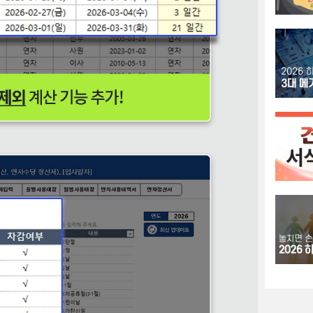
당자가 
어 플래
도 개선
확인서가
에 필요
관계가 
라 실질
정리할 
것이 좋
서로서의
사·미디
하시기 
팀·옥외
분야에서
특히 임
톤으로 
을 남겨
획자에게
니다.