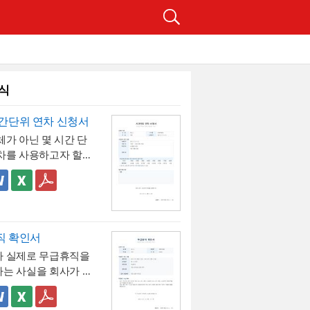
식
간단위 연차 신청서
체가 아닌 몇 시간 단
차를 사용하고자 할
하는 서식입니다. 사
을 연차 일수로 환산
서식의 구성 특징
준표를 계약서 자체에
단위 연차 환산 기준표
 있어, 신청자와 승
간부터 8시간까지 표
두 몇 시간이 얼마의
, "몇 시간을 쓰면 연
을 "14:00~16:00
직 확인서
해당하는지 즉시 확인
에 해당하는지"를 신
간)"처럼 시작·종료 시
 실제로 무급휴직을
있는 것이 특징입니다.
체에서 바로 계산·검
 시간을 함께 기재하
사의 소정근로시간에 따
는 사실을 회사가 사
, 반차보다 세분화된
기준은 달라질 수 있
 공식 확인해주는 증
위로 병원 진료, 관공
는 단서를 명시해, 하
 특이사항란을 별도로
다. 휴직원(신청서)
서식의 구성 특징
 등 짧은 용무에 유연
간 근무가 아닌 사업장
시간단위 연차 사용으