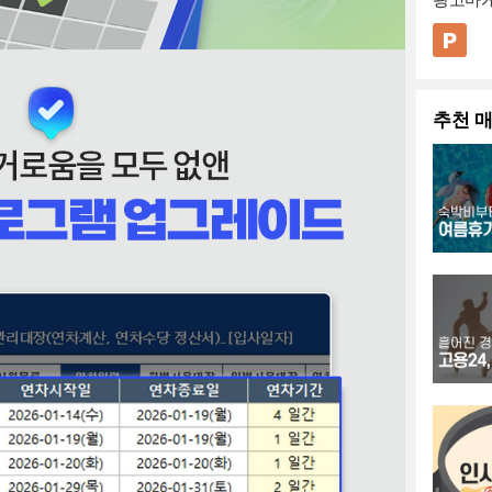
는 근로
니다.
왜 개선
분해, 
단위 사
임까지 
비고란에
내지·간
고려해 
인과관계
표)와 
- 단계
아니라 
는 점을
로 남겨
로 구성
💡 사용
보다는 
는지(효
자와 주
통해 자
두 명확
가 발생
이션 템
▪️ 아
수준으로
으로써 
월0주)
- 예산(
도이므로
합니다.
수 있도
경과 강
뿐만 아
적이며,
투자 대
치해, 
으로 상
기준은 
니다. 
추천 
컬러의 
기획안,
▪️ 다
체적인 
쉽도록 
행되는
획의 실
정해두는
중 발견
옥외광고
마케팅 
하면 캠
좋습니다
적으로 
모 측면
💡 작성
(부식, 
임팩트 
다양하게
매체 집
▪️ 문
한 이후
수 있도
개선 
대한 처
로 정보
다.
을 한눈
옥외광고
관련 신
을 최대
해, 계
디자인되
수 있습
드 마케
▪️ 블
가 함께
제시하는
작업이 
끔한 그
보고 자
러 대비
고, 급
입니다. 
처리 근
있어 복
응용 가
만들 때
이 무급
리다"처
기 바랍
있게 담
있는 인
* 해당
는지 재
실제 사
제 현장
어 광고
다.
는 [ Caf
다.
도, 소
확히 체
미디어 
입니다.
* 폰트
를 제시
경우에는
페인 기
폰트가 
므로 다
훨씬 명
기재해 
전략서까
로 보입
사용하시
개선 목
거로 삼
기 쉽게
파워포인
한 리스
이 좋습
광고대행
비즈니스
로 구체
주처와 
소개, 
배경템플
대효과는
실제 현
발표, 
(업무시