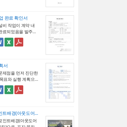
 승인 절차를 위한 문
직기간과 별도로 휴직일
응
환산 기준을 조정해
 발생할 수 있는 업무
 이 확인서는 이미 실
○일간)를 명시해, 실제
수 있음을 안내
 회의 일정 조율 여
간단위 환산 기준 적용
급휴직의 기간과 무급
 처리된 정확한 일수
여 지급여부 : 무급(급여
께 기록
할 점
업 완료 확인서
사후에 증명하는 최종
에 확인할 수 있도록
"이라는 항목을 별도
시된 환산 기준은 1일
설비 작업이 계약 내
서라는 점이 특징입니
해, 이 휴직이 유급이
사 내부 규정에 따른 휴
 40시간) 근무를 전
완료되었음을 발주처
급으로 처리되었음을
이 적용되었음을 확인
 것이므로,
소정근로
사 쌍방이 확인하는
명확히 못박음
 문구로, 이 무급휴직
인자(경영지원팀 담당자)
다른 사업장이라면 이
다. 작업항목별로 계
 대비 완료 수량 검증
가 아니라 회사의 정
과 회사 직인으로 마
그대로 적용하지 않도
과 완료 수량을 나란
 확인 관련 참고할 점
 규정 절차를 거쳐 승
 근로자가 이 문서를
해야 합니다. 예를 들
하고, 하자 여부와 하
완료 수량이 일치하지
되었음을 명시
관에 제출할 수 있는
 팁
근로시간이 7시간인
간을 명시하는 구조
목이 있다면 반드시
명서로서의 효력을 갖
직 확인서는
휴직기간
계획서
라면 1시간당 연차
 있어, 준공 시점의 이
그 사유(예 : 설계 변
구성
를 정확히 계산해 기
문제점을 먼저 진단한
이 0.125일이 아닌
 여부를 세부 항목까
 여건상 수량 조정 등)
 팁
것이 가장 중요합니
 목표와 실행 계획으
43일(1/7)로 달라지므
하게 검증할 수 있는
적으로 기재해야 하
료 확인서는
계획과
직 시작일과 종료일을
지는 논리적 구조를
사 담당자는 자사의 취
징입니다.
의로 수량을 맞춰 기재
정확한 대조가 가장
인된 휴직원 내용과
무 개선 보고서입니
서식의 구성 특징
나 단체협약에 명시
이 없도록 해야 합니
로, 현장 실사를 통
대조하고, 총 휴직일
분야를 IT·전산, 업무
야를 IT·전산, 업무 프
근로시간을 기준으로
자여부를 "하자 없음"으
 완료된 개소·수량을
력상 실제 일수를 정
, 안전, 품질 등으로
안전, 품질, 기타로 체
환산표를 마련해두는
하는 경우에도 하자보
확인한 뒤 계획 수량
어 기재해야 이후 급
 구분하고, 단계별
구분해, 다양한 부서
 및 문제점 섹션을 현황
확합니다. 또한 법정
내에 새로운 하자가
히 기재하시기 바랍니
파워포인트배경(아웃도어광고마케팅)
대보험 정산 시 오류가
획을 주차별 간트차트
 과제를 하나의
점으로 나누어 구성
표준
는 원칙적으로 1일
수 있으므로, 이 확인
약 계획과 완료 수량이
워포인트배경(아웃도어
 않습니다. 휴직사유
시각화한 것이 특징입
 통일 관리
순 현상 나열이 아니라
 목표와 기대효과를 구
가능
용이 기본이며, 시간
자보증기간 이후의 책
목이 있다면 반드시
팅)으로, 표지·목차·