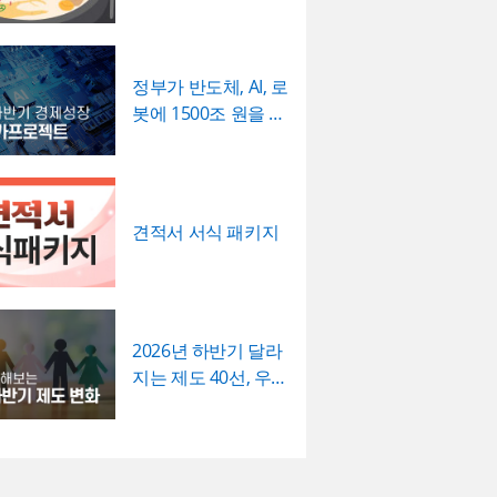
직접 하도록 하여, 이
닝 보고 자료 등 실무
 등)해 목표와의 인과
 형식적 서류가 아니
한 내용을 효과적으로
드러나도록 작성하는
적인 검증을 거친 문
수 있으며, 광고대행
습니다.
 효력을 갖도록 관리
정부가 반도체, AI, 로
어렙사·브랜드 마케팅
바랍니다.
광고 업체 등 다양한
봇에 1500조 원을 쏟
 활용하기 좋습니다.
는 진...
팩트 있고 트렌디한
크리에이티브한 인상
야 하는 실무자와 기
견적서 서식 패키지
 추천하는 템플릿입
2026년 하반기 달라
지는 제도 40선, 우리
사업엔 ...