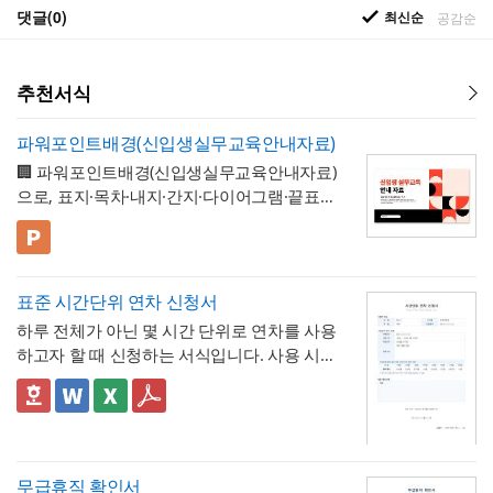
댓글(0)
최신순
공감순
추천서식
파워포인트배경(신입생실무교육안내자료)
🏢 파워포인트배경(신입생실무교육안내자료)
으로, 표지·목차·내지·간지·다이어그램·끝표지
로 구성된 비즈니스 프레젠테이션 템플릿입
니다. 코럴 레드·블랙·크림 컬러와 원형 그래
💡 사용 꿀팁
픽을 모듈처럼 조합한 팝아트풍 디자인으로,
▪️ 신입생 실무교육 안내 자료뿐만 아니라 신
딱딱하지 않으면서도 세련된 느낌으로 정보
입사원 온보딩 자료, 오리엔테이션 자료, 워크
표준 시간단위 연차 신청서
를 전달할 수 있도록 디자인되었습니다. 밝고
숍 안내서 등으로 다양하게 활용할 수 있습니
▪️ 다이어그램 페이지를 활용하면 교육 커리큘
하루 전체가 아닌 몇 시간 단위로 연차를 사용
경쾌한 톤으로 구성되어 있어 신입 구성원을
다.
럼, 진행 일정, 단계별 프로세스 등을 한눈에
하고자 할 때 신청하는 서식입니다. 사용 시간
대상으로 하는 자료에 특히 잘 어울리며, 신입
보기 쉽게 정리할 수 있습니다.
▪️ 문구와 이미지 교체만으로 대학 신입생 가이
을 연차 일수로 환산하는 기준표를 계약서 자
생·신입사원 실무교육 안내 자료부터 오리엔
드북, 사내 교육 자료, 동아리 소개 자료 등 다
체에 포함하고 있어, 신청자와 승인자 모두 몇
✅ 이 서식의 구성 특징
테이션 자료, 사내 교육 매뉴얼, 스터디·워크
양한 주제로 응용 가능합니다.
▪️ 코럴 레드와 블랙의 경쾌한 컬러 조합 덕분
시간이 얼마의 연차에 해당하는지 즉시 확인
- 시간단위 연차 환산 기준표를 1시간부터 8
숍 자료까지 다양한 문서를 보기 쉽게 제작할
에 발표 자료를 만들 때 친근하면서도 세련된
할 수 있는 것이 특징입니다.
시간까지 표로 제시해, "몇 시간을 쓰면 연차
수 있습니다. 대학교의 신입생 대상 실무교육
인상을 남길 수 있습니다.
며칠에 해당하는지"를 신청서 자체에서 바로
- 사용시간을 "14:00~16:00(총 2시간)"처럼
무급휴직 확인서
안내, 기업의 신입사원 온보딩 자료, 동아리·
* 해당 템플릿에 사용된 폰트는 [ Pretendard