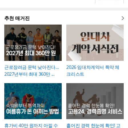
인서가 하자보증기간 이후의 책임까지 면제
량과 나란히 기재하시기 바랍니다. 만약 계획
다. 휴직사유는 근로자의 개인정보 보호를 고
트 형태로 시각화한 것이 특징입니다.
질, 기타로 체크박스 구분해, 다양한 부서의
확히 정해두는 것이 바람직합니다.
하는 것은 아니라는 점을 발주처와 시공사 모
과 완료 수량이 다른 항목이 있다면 반드시 비
려해 과도하게 상세한 내용보다는 "개인 사
개선 과제를 하나의
- 현황 및 문제점 섹션을 현황과 문제점으로
표준 양식으로 통일 관리
두 명확히 인지하고 있어야 합니다.
고란에 그 사유를 구체적으로 남겨, 나중에 왜
정" 등 적정 수준으로 기재하는 것이 일반적이
가능
나누어 구성해, 단순 현상 나열이 아니라
추천 매거진
왜
수량 차이가 발생했는지 근거를 확인할 수 있
며, 필요한 경우에만 구체적인 사유를 명시하
개선이 필요한지 논리적 인과관계를 명확히
- 개선 목표와 기대효과를 구분해, 무엇을 이
도록 하는 것이 중요합니다. 특이사항란에는
는 것이 좋습니다. 이 확인서를 발급한 이후에
제시
룰 것인지(목표)와 그 결과 무엇이 좋아지는지
작업 중 발견된 예상치 못한 사항(부식, 노후
는 반드시 4대보험 관련 신고(납부예외 신청
(효과)를 별도로 서술함으로써 보고받는 결재
- 단계별 실행 계획표에 담당자와 주차별 일정
배선 등)과 그에 대한 처리 결과를 함께 기록
등)가 함께 이루어졌는지 확인하고, 급여대장
권자가
(0월0주~0월0주)을 매트릭스 형태로 배치해,
투자 대비 효과를 판단
하기 쉽도록 구
해, 계약 범위를 벗어난 추가 작업이 있었다면
에도 해당 기간이 무급으로 정확히 반영되었
성
각 실행 단계가 언제 진행되는지
- 예산(안)을 부가세 포함 금액으로 상단에 명
간트차트처
그 사실과 처리 근거를 명확히 남겨두시기 바
는지 재차 점검하시기 바랍니다.
럼 시각적으로 확인
시해, 개선 계획의 실행 가능성을
가능
예산 규모
랍니다. 하자여부는 실제 현장 점검 결과에 따
측면에서도 함께 검토
할 수 있도록 함
라 정확히 체크하고, 하자가 있는 경우에는 내
근로장려금 문턱 낮아진다…
2026 임대차계약서 특약 체
💡 작성 팁
용을 구체적으로 기재해 향후 보수 책임의 근
2027년부터 최대 360만 ...
크리스트
개선 계획서는
현황과 문제점을 최대한 구체
거로 삼을 수 있도록 하는 것이 좋습니다. 마
적인 수치로 제시하는 것이 설득력의 핵심
입
지막으로 발주처와 시공사 양측의 서명은 실
니다. "노후화되었다", "느리다"처럼 막연한
제 현장 검수에 참여한 담당자가 직접 하도록
표현 대신 실제 사용연수, 장애 발생 빈도, 소
하여, 이 확인서가 형식적 서류가 아니라 실질
요 시간 등 정량적 근거를 제시하면 개선의 필
적인 검증을 거친 문서로서의 효력을 갖도록
요성이 훨씬 명확하게 전달됩니다. 개선 목표
관리하시기 바랍니다.
는 문제점에서 언급한 리스크가 해소되는 방
향으로 구체적으로 서술하고, 기대효과는 가
능한 한 수치화(업무시간 단축 몇 시간, 만족
휴가비 40만 원까지 아낄 수
흩어진 경력 한눈에 확인! 고