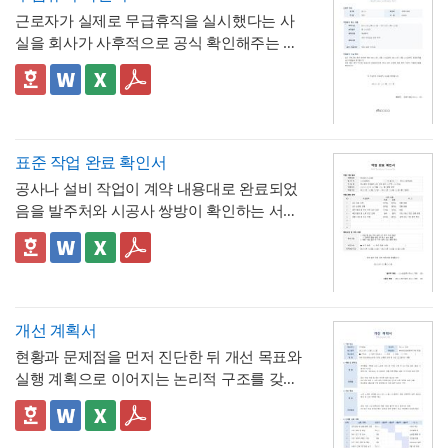
계산·검증 가능
시작·종료 시각과 총 시간을 함께 기재하도록
학회의 오리엔테이션 자료, 교육기관의 커리
] 입니다.
근로자가 실제로 무급휴직을 실시했다는 사
해, 반차보다 세분화된 시간 단위로 병원 진
- "회사의 소정근로시간에 따라 차감기준은
큘럼 소개 등 실무에 필요한 내용을 효과적으
폰트가 없을 경우 기본 폰트로 보입니다.
* 폰트는 따로 제공되지 않으므로 다운로드
실을 회사가 사후적으로 공식 확인해주는 증
료, 관공서 방문 등 짧은 용무에 유연하게 대
달라질 수 있음"이라는 단서를 명시해, 하루 8
로 정리할 수 있으며, 대학교·기업 인사팀·교
및 변경하여 사용하시기 바랍니다.
명서입니다. 휴직원(신청서)이 사전 승인 절차
응
시간 근무가 아닌 사업장에서도 환산 기준을
- 업무 특이사항란을 별도로 두어, 시간단위
육기관·동아리 및 학회 등 다양한 분야에서 활
를 위한 문서라면, 이 확인서는 이미 실시된
📣 이 서식의 구성 특징
조정해 적용할 수 있음을 안내
연차 사용으로 인해 발생할 수 있는 업무 공백
용하기 좋습니다. 특히 젊고 트렌디한 감각으
파워포인트 > 배경템플릿 > 비즈니스/금융
무급휴직의 기간과 무급 여부를 사후에 증명
1. 휴직기간과 별도로 휴직일수(총 ○○일간)를
이나 회의 일정 조율 여부를 함께 기록
로 신입 구성원의 눈길을 끌어야 하는 담당자
배경템플릿 12P
하는 최종 확인 문서라는 점이 특징입니다.
명시해, 실제 무급으로 처리된 정확한 일수를
📣 시간단위 환산 기준 적용 시 참고할 점
에게 추천하는 템플릿입니다.
한눈에 확인할 수 있도록 함
2. "급여 지급여부 : 무급(급여 미지급)"이라는
표에 제시된 환산 기준은 1일 8시간(주 40시
표준 작업 완료 확인서
항목을 별도로 명시해, 이 휴직이 유급이 아닌
간) 근무를 전제로 한 것이므로,
소정근로시간
공사나 설비 작업이 계약 내용대로 완료되었
무급으로 처리되었음을 문서상 명확히 못박
3. "회사 내부 규정에 따른 휴직 기준이 적용
이 다른 사업장이라면 이 기준을 그대로 적용
음을 발주처와 시공사 쌍방이 확인하는 서식
음
되었음을 확인한다"는 문구로, 이 무급휴직이
하지 않도록 유의
해야 합니다. 예를 들어 소정
입니다. 작업항목별로 계획 수량과 완료 수량
임의가 아니라 회사의 정식 내부 규정 절차를
4. 확인자(경영지원팀 담당자)의 서명과 회사
근로시간이 7시간인 사업장이라면 1시간당
을 나란히 대조하고, 하자 여부와 하자보증기
✅ 계획 대비 완료 수량 검증 및 하자 확인 관
거쳐 승인·실시되었음을 명시
직인으로 마무리해, 근로자가 이 문서를 대외
연차 환산 비율이 0.125일이 아닌 약 0.143일
간을 명시하는 구조로 되어 있어, 준공 시점의
련 참고할 점
기관에 제출할 수 있는 공식 증명서로서의 효
(1/7)로 달라지므로, 인사 담당자는 자사의 취
이행 완료 여부를 세부 항목까지 투명하게 검
계획과 완료 수량이 일치하지 않는 항목이 있
력을 갖추도록 구성
💡 작성 팁
업규칙이나 단체협약에 명시된 소정근로시간
증할 수 있는 것이 특징입니다.
다면 반드시 비고란에 그 사유(예 : 설계 변경,
무급휴직 확인서는
휴직기간과 일수를 정확
개선 계획서
을 기준으로 별도의 환산표를 마련해두는 것
현장 여건상 수량 조정 등)를 구체적으로 기재
히 계산해 기재
하는 것이 가장 중요합니다. 휴
현황과 문제점을 먼저 진단한 뒤 개선 목표와
이 정확합니다. 또한 법정 연차휴가는 원칙적
해야 하며, 임의로 수량을 맞춰 기재하는 일이
💡 작성 팁
직 시작일과 종료일을 실제 승인된 휴직원 내
실행 계획으로 이어지는 논리적 구조를 갖춘
으로 1일 단위 사용이 기본이며, 시간단위 사
없도록 해야 합니다. 하자여부를 "하자 없
작업 완료 확인서는
계획과 완료의 정확한 대
용과 정확히 대조하고, 총 휴직일수는 달력상
업무 개선 보고서입니다. 개선분야를 IT·전산,
용은 법적 의무사항이 아니라 회사가 취업규
음"으로 확인하는 경우에도 하자보증기간 내
조가 가장 중요
하므로, 현장 실사를 통해 실제
실제 일수를 정확히 세어 기재해야 이후 급여
업무 프로세스, 안전, 품질 등으로 체크박스
👔 이 서식의 구성 특징
칙 등을 통해 자율적으로 도입하는 제도이므
에 새로운 하자가 발견될 수 있으므로, 이 확
완료된 개소·수량을 정확히 확인한 뒤 계획 수
나 4대보험 정산 시 오류가 발생하지 않습니
구분하고, 단계별 실행 계획을 주차별 간트차
- 개선분야를 IT·전산, 업무 프로세스, 안전, 품
로, 도입 여부와 세부 기준은 사내 규정에 명